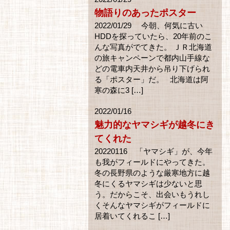
物語りのあったポスター
2022/01/29 今朝、何気に古い
HDDを探っていたら、20年前のこ
んな写真がでてきた。 ＪＲ北海道
の旅キャンペーンで都内山手線な
どの電車内天井から吊り下げられ
る「ポスター」だ。 北海道は阿
寒の森に3 […]
2022/01/16
魅力的なヤマシギが越冬にき
てくれた
20220116 「ヤマシギ」が、今年
も我がフィールドにやってきた。
冬の長野県のような厳寒地方に越
冬にくるヤマシギは少ないと思
う。だからこそ、出会いもうれし
くそんなヤマシギがフィールドに
居着いてくれるこ […]