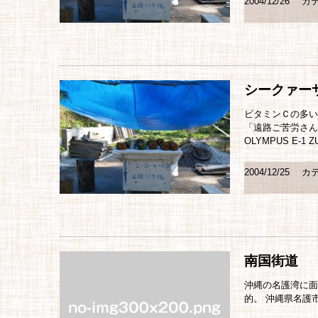
2004/12/26
カテ
シークァー
ビタミンＣの多い
「遠路ご苦労さん
OLYMPUS E-1 ZU
2004/12/25
カテ
南国街道
沖縄の名護湾に面
的。 沖縄県名護市。 O