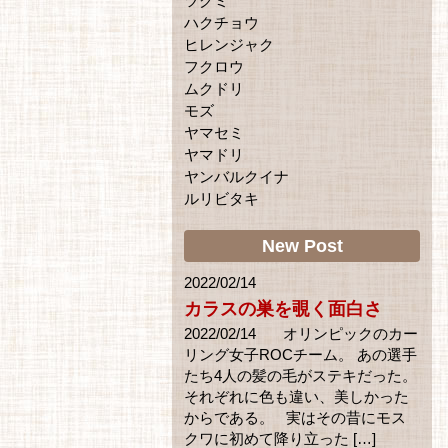
ツグミ
ハクチョウ
ヒレンジャク
フクロウ
ムクドリ
モズ
ヤマセミ
ヤマドリ
ヤンバルクイナ
ルリビタキ
New Post
2022/02/14
カラスの巣を覗く面白さ
2022/02/14 オリンピックのカー
リング女子ROCチーム。 あの選手
たち4人の髪の毛がステキだった。
それぞれに色も違い、美しかった
からである。 実はその昔にモス
クワに初めて降り立った […]