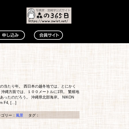
の当たり年。 西日本の越冬地では、とにかく
 沖縄方面では、１００メートルに1羽。 繁殖地
あったのだろう。 沖縄県北部海岸。 NIKON
 F4, […]
ゴリー：
風景
タグ：