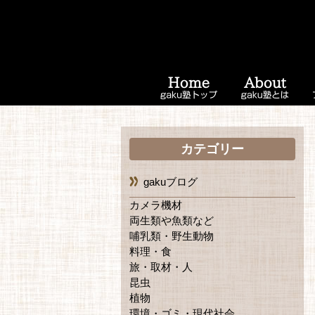
カテゴリー
gakuブログ
カメラ機材
両生類や魚類など
哺乳類・野生動物
料理・食
旅・取材・人
昆虫
植物
環境・ゴミ・現代社会