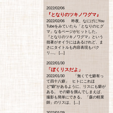
2022/02/06
『となりのツキノワグマ』
2022/02/06 昨夜、なにげにYou
Tubeをみていたら「となりのヒグ
マ」なるページがヒットした。
『となりのツキノワグマ』という
拙著がオイラにはあるけれど、ま
さにタイトルも内容表現もパク
リ…。 […]
2022/01/30
「ぼくリスだよ」
2022/01/30 「無くて七癖有っ
て四十八癖」 ヒトにこれほ
ど“癖”があるように、リスにも癖が
ある。 その癖を掴んでしまえば、
撮影も簡単にできる。 「森の軽業
師」のリスは、 […]
2022/01/29