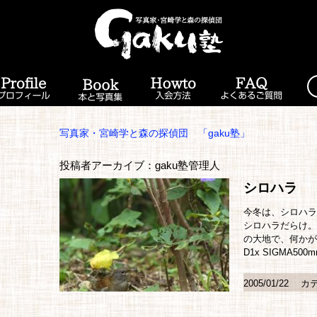
写真家・宮崎学と森の探偵団 「gaku塾」
投稿者アーカイブ：gaku塾管理人
シロハラ
今冬は、シロハラ
シロハラだらけ。
の大地で、何かが
D1x SIGMA500mm
2005/01/22
カテ