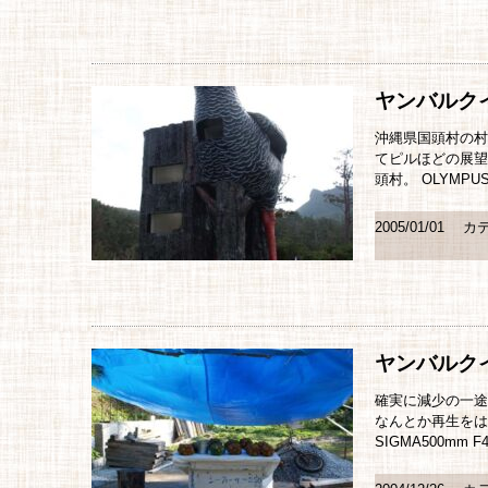
ヤンバルク
沖縄県国頭村の村
てピルほどの展望
頭村。 OLYMPUS E
2005/01/01
カテ
ヤンバルク
確実に減少の一途
なんとか再生をはか
SIGMA500mm F4