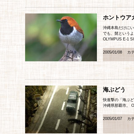
ホントウア
沖縄本島だけにい
でも、髭というよ
OLYMPUS E-1 S
2005/01/08
カテ
海ぶどう
快進撃の「海ぶど
沖縄県那覇市。 OLYM
2005/01/07
カテ