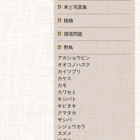
本と写真集
植物
環境問題
野鳥
アカショウビン
オオコノハズク
カイツブリ
カケス
カモ
カワセミ
キジバト
キビタキ
クマタカ
サシバ
シジュウカラ
スズメ