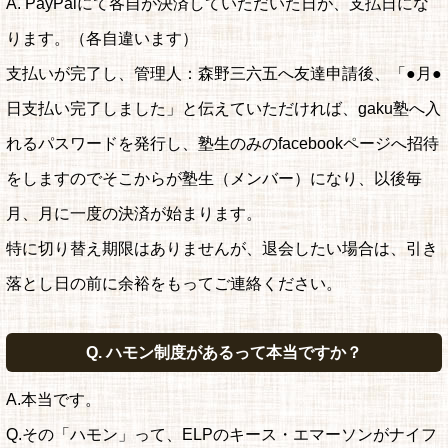
A. PayPalにて各自が決済していただいた日が、支払日にな
ります。（各自違います）
支払いが完了し、管理人：森野三六五へ友達申請後、「●月●
日支払い完了しました」と伝えていただければ、gaku塾へ入
れるパスワードを発行し、塾生のみのfacebookページへ招待
をしますのでそこからが塾生（メンバー）になり、以後毎
月、月に一度の決済が始まります。
特に切り替え期限はありませんが、退会したい場合は、引き
落とし日の前に余裕をもってご連絡ください。
Q. ハモン制度があるって本当ですか？
A.本当です。
Q.その「ハモン」って、ELPのキース・エマーソンがナイフ