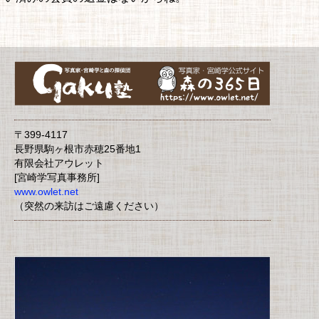
〒399-4117
長野県駒ヶ根市赤穂25番地1
有限会社アウレット
[宮崎学写真事務所]
www.owlet.net
（突然の来訪はご遠慮ください）