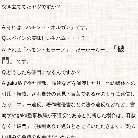
突き立ててたヤツですか？
A.それは「ハモンド・オルガン」です。
Q.スペインの美味しい生ハム・・・？
「破
A.それは「ハモン・セラーノ」。だーかーらー…
門」
です。
Q.どうしたら破門になるんですか？
A.gaku塾で得た情報、技術などを漏洩したり、他の媒体への
引用・転載、さも自分の発見・言葉であるかのように発信し
たり、マナー違反、著作権侵害などの法令違反などなど、宮
崎学やgaku塾事務局が不適切であると判断した場合は、容赦
なく「破門」（強制退会）処分とさせていただきます。支払
い済みの会費の返金はないからね。