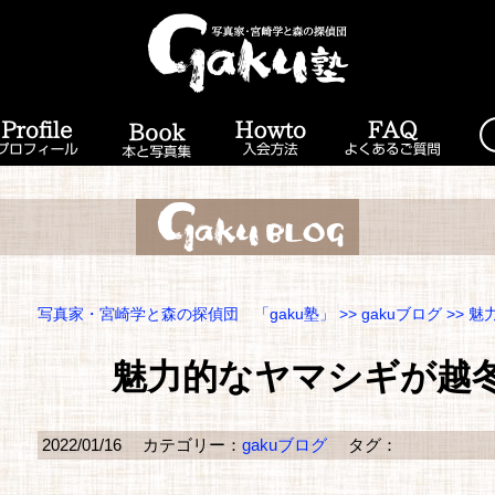
写真家・宮崎学と森の探偵団 「gaku塾」
>>
gakuブログ
>> 
魅力的なヤマシギが越
2022/01/16
カテゴリー：
gakuブログ
タグ：