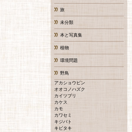
旅
未分類
本と写真集
植物
環境問題
野鳥
アカショウビン
オオコノハズク
カイツブリ
カケス
カモ
カワセミ
キジバト
キビタキ