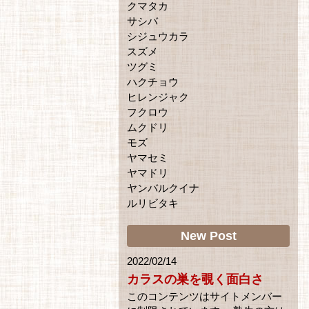
クマタカ
サシバ
シジュウカラ
スズメ
ツグミ
ハクチョウ
ヒレンジャク
フクロウ
ムクドリ
モズ
ヤマセミ
ヤマドリ
ヤンバルクイナ
ルリビタキ
New Post
2022/02/14
カラスの巣を覗く面白さ
このコンテンツはサイトメンバー