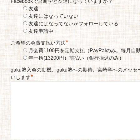
*
Facebookで宮崎学と友達になっていますか？
友達
友達にはなっていない
友達にはなってないがフォローしている
友達申請中
*
ご希望の会費支払い方法
月会費1100円を定期支払（PayPalのみ。毎月
年一括(13200円）前払い（銀行振込のみ）
gaku塾入会の動機、gaku塾への期待、宮崎学へのメッ
*
いします