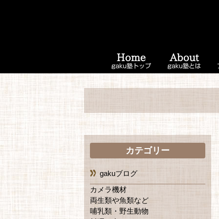
カテゴリー
gakuブログ
カメラ機材
両生類や魚類など
哺乳類・野生動物