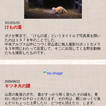
2013/01/01
けもの道
ボクが東京で、「けもの道」というタイトルで写真展を開い
たのは１９７８年のことでした。
中央アルプス山中につづく登山道に無人撮影ロボットカメラ
を３年間にわたって設置して、そこに出現してくる野生動物
たちを撮影したものです。
2009/08/22
キツネ火の謎
山里の集落の夕方。 森がすっかり暗く落ちたその縁を、青
白い光がチロチロっと光ります。その光は、横にゆっくり進
んだりちょっと上昇したり、とつぜん消えたり、します。