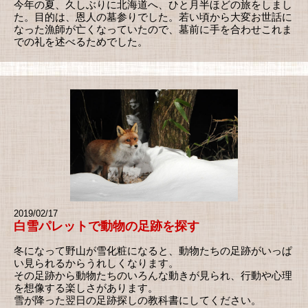
今年の夏、久しぶりに北海道へ、ひと月半ほどの旅をしまし
た。目的は、恩人の墓参りでした。若い頃から大変お世話に
なった漁師が亡くなっていたので、墓前に手を合わせこれま
での礼を述べるためでした。
2019/02/17
白雪パレットで動物の足跡を探す
冬になって野山が雪化粧になると、動物たちの足跡がいっぱ
い見られるからうれしくなります。
その足跡から動物たちのいろんな動きが見られ、行動や心理
を想像する楽しさがあります。
雪が降った翌日の足跡探しの教科書にしてください。