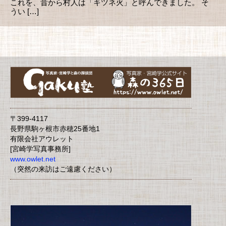
これを、昔から村人は「キツネ火」と呼んできました。 そ
うい […]
〒399-4117
長野県駒ヶ根市赤穂25番地1
有限会社アウレット
[宮崎学写真事務所]
www.owlet.net
（突然の来訪はご遠慮ください）