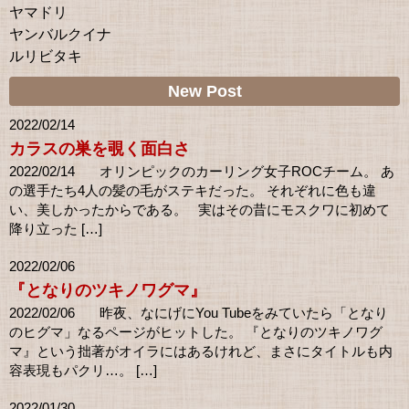
ヤマドリ
ヤンバルクイナ
ルリビタキ
New Post
2022/02/14
カラスの巣を覗く面白さ
2022/02/14 オリンピックのカーリング女子ROCチーム。 あ
の選手たち4人の髪の毛がステキだった。 それぞれに色も違
い、美しかったからである。 実はその昔にモスクワに初めて
降り立った […]
2022/02/06
『となりのツキノワグマ』
2022/02/06 昨夜、なにげにYou Tubeをみていたら「となり
のヒグマ」なるページがヒットした。 『となりのツキノワグ
マ』という拙著がオイラにはあるけれど、まさにタイトルも内
容表現もパクリ…。 […]
2022/01/30