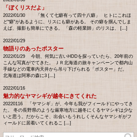
「ぼくリスだよ」
2022/01/30 「無くて七癖有って四十八癖」 ヒトにこれほ
ど“癖”があるように、リスにも癖がある。 その癖を掴んでしま
えば、撮影も簡単にできる。 「森の軽業師」のリスは、 […]
2022/01/29
物語りのあったポスター
2022/01/29 今朝、何気に古いHDDを探っていたら、20年前の
こんな写真がでてきた。 ＪＲ北海道の旅キャンペーンで都内山
手線などの電車内天井から吊り下げられる「ポスター」だ。
北海道は阿寒の森に3 […]
2022/01/16
魅力的なヤマシギが越冬にきてくれた
20220116 「ヤマシギ」が、今年も我がフィールドにやってき
た。 冬の長野県のような厳寒地方に越冬にくるヤマシギは少な
いと思う。だからこそ、出会いもうれしくそんなヤマシギがフ
ィールドに居着いてくれるこ […]