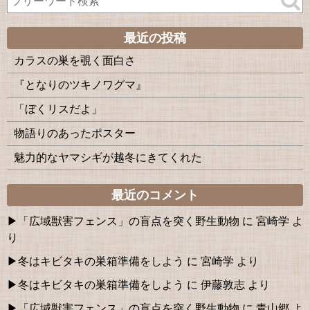
最近の投稿
カラスの巣を覗く面白さ
『となりのツキノワグマ』
「ぼくリスだよ」
物語りのあったポスター
魅力的なヤマシギが越冬にきてくれた
最近のコメント
「広域獣害フェンス」の盲点を突く野生動物
に
宮崎学
よ
り
冬はキビタキの巣箱準備をしよう
に
宮崎学
より
冬はキビタキの巣箱準備をしよう
に
伊藤敦志
より
「広域獣害フェンス」の盲点を突く野生動物
に
青山郷
よ