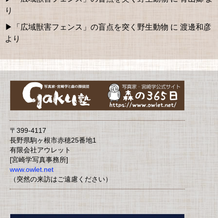
り
「広域獣害フェンス」の盲点を突く野生動物
に
渡邊和彦
より
〒399-4117
長野県駒ヶ根市赤穂25番地1
有限会社アウレット
[宮崎学写真事務所]
www.owlet.net
（突然の来訪はご遠慮ください）