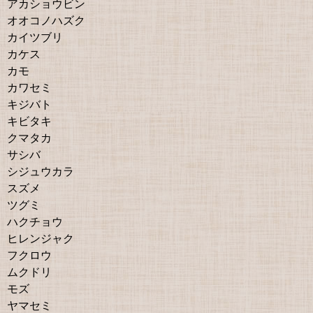
アカショウビン
オオコノハズク
カイツブリ
カケス
カモ
カワセミ
キジバト
キビタキ
クマタカ
サシバ
シジュウカラ
スズメ
ツグミ
ハクチョウ
ヒレンジャク
フクロウ
ムクドリ
モズ
ヤマセミ