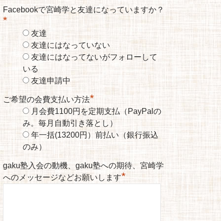
Facebookで宮崎学と友達になっていますか？
*
友達
友達にはなっていない
友達にはなってないがフォローして
いる
友達申請中
*
ご希望の会費支払い方法
月会費1100円を定期支払（PayPalの
み。毎月自動引き落とし）
年一括(13200円）前払い（銀行振込
のみ）
gaku塾入会の動機、gaku塾への期待、宮崎学
*
へのメッセージなどお願いします