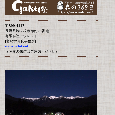
〒399-4117
長野県駒ヶ根市赤穂25番地1
有限会社アウレット
[宮崎学写真事務所]
www.owlet.net
（突然の来訪はご遠慮ください）