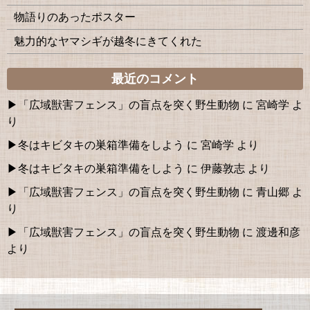
物語りのあったポスター
魅力的なヤマシギが越冬にきてくれた
最近のコメント
「広域獣害フェンス」の盲点を突く野生動物
に
宮崎学
よ
り
冬はキビタキの巣箱準備をしよう
に
宮崎学
より
冬はキビタキの巣箱準備をしよう
に
伊藤敦志
より
「広域獣害フェンス」の盲点を突く野生動物
に
青山郷
よ
り
「広域獣害フェンス」の盲点を突く野生動物
に
渡邊和彦
より