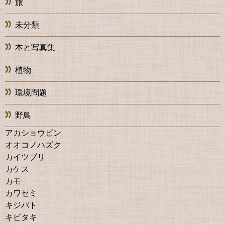
旅
未分類
本と写真集
植物
環境問題
野鳥
アカショウビン
オオコノハズク
カイツブリ
カケス
カモ
カワセミ
キジバト
キビタキ