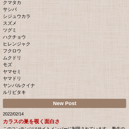
クマタカ
サシバ
シジュウカラ
スズメ
ツグミ
ハクチョウ
ヒレンジャク
フクロウ
ムクドリ
モズ
ヤマセミ
ヤマドリ
ヤンバルクイナ
ルリビタキ
New Post
2022/02/14
カラスの巣を覗く面白さ
このコンテンツはサイトメンバーに制限されています。 塾生の