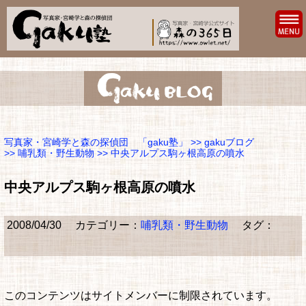
写真家・宮崎学と森の探偵団 「gaku塾」
>>
gakuブログ
>>
哺乳類・野生動物
>> 中央アルプス駒ヶ根高原の噴水
中央アルプス駒ヶ根高原の噴水
2008/04/30
カテゴリー：
哺乳類・野生動物
タグ：
このコンテンツはサイトメンバーに制限されています。