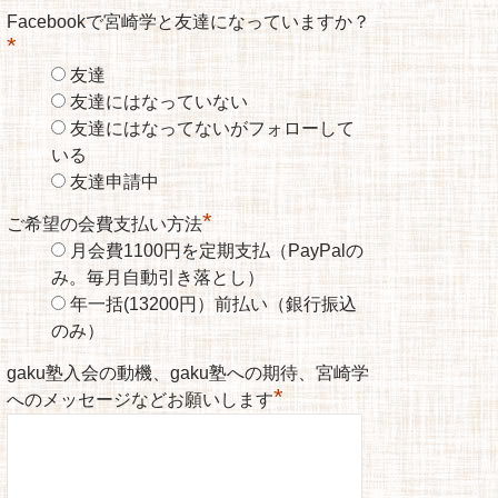
Facebookで宮崎学と友達になっていますか？
*
友達
友達にはなっていない
友達にはなってないがフォローして
いる
友達申請中
*
ご希望の会費支払い方法
月会費1100円を定期支払（PayPalの
み。毎月自動引き落とし）
年一括(13200円）前払い（銀行振込
のみ）
gaku塾入会の動機、gaku塾への期待、宮崎学
*
へのメッセージなどお願いします