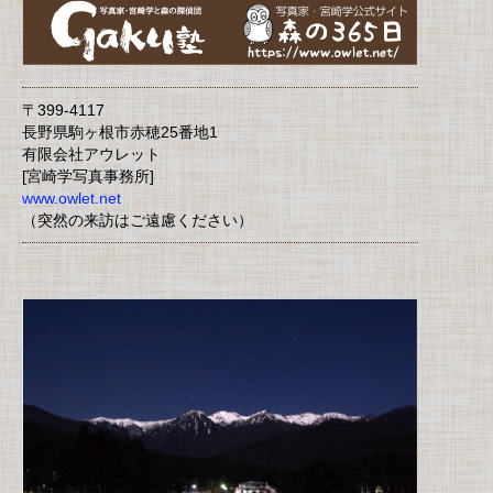
〒399-4117
長野県駒ヶ根市赤穂25番地1
有限会社アウレット
[宮崎学写真事務所]
www.owlet.net
（突然の来訪はご遠慮ください）