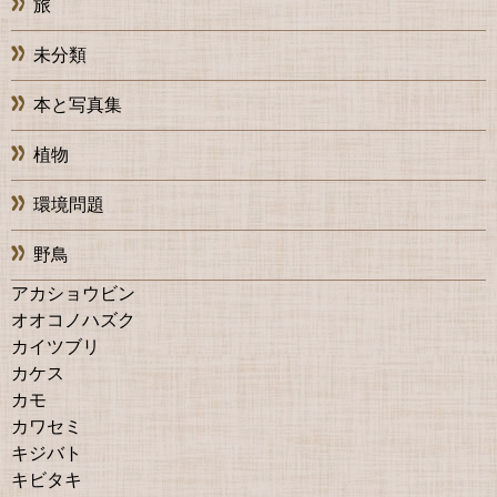
旅
未分類
本と写真集
植物
環境問題
野鳥
アカショウビン
オオコノハズク
カイツブリ
カケス
カモ
カワセミ
キジバト
キビタキ