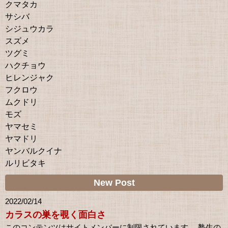
クマタカ
サシバ
シジュウカラ
スズメ
ツグミ
ハクチョウ
ヒレンジャク
フクロウ
ムクドリ
モズ
ヤマセミ
ヤマドリ
ヤンバルクイナ
ルリビタキ
New Post
2022/02/14
カラスの巣を覗く面白さ
このコンテンツはサイトメンバーに制限されています。 塾生の