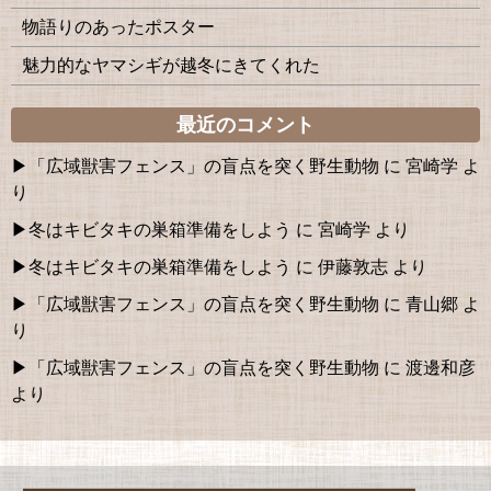
物語りのあったポスター
魅力的なヤマシギが越冬にきてくれた
最近のコメント
「広域獣害フェンス」の盲点を突く野生動物
に
宮崎学
よ
り
冬はキビタキの巣箱準備をしよう
に
宮崎学
より
冬はキビタキの巣箱準備をしよう
に
伊藤敦志
より
「広域獣害フェンス」の盲点を突く野生動物
に
青山郷
よ
り
「広域獣害フェンス」の盲点を突く野生動物
に
渡邊和彦
より