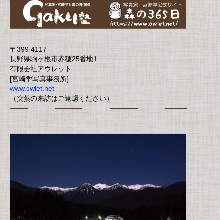
〒399-4117
長野県駒ヶ根市赤穂25番地1
有限会社アウレット
[宮崎学写真事務所]
www.owlet.net
（突然の来訪はご遠慮ください）