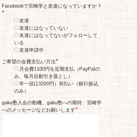
Facebookで宮崎学と友達になっていますか？
*
友達
友達にはなっていない
友達にはなってないがフォローして
いる
友達申請中
*
ご希望の会費支払い方法
月会費1100円を定期支払（PayPalの
み。毎月自動引き落とし）
年一括(13200円）前払い（銀行振込
のみ）
gaku塾入会の動機、gaku塾への期待、宮崎学
*
へのメッセージなどお願いします