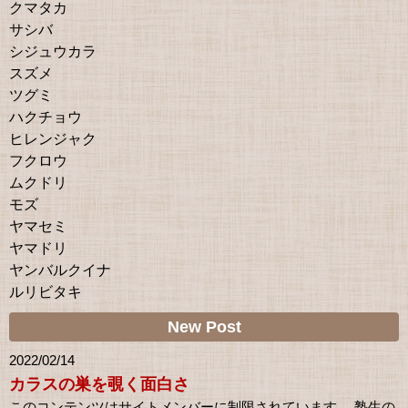
クマタカ
サシバ
シジュウカラ
スズメ
ツグミ
ハクチョウ
ヒレンジャク
フクロウ
ムクドリ
モズ
ヤマセミ
ヤマドリ
ヤンバルクイナ
ルリビタキ
New Post
2022/02/14
カラスの巣を覗く面白さ
このコンテンツはサイトメンバーに制限されています。 塾生の