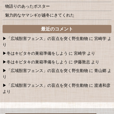
物語りのあったポスター
魅力的なヤマシギが越冬にきてくれた
最近のコメント
「広域獣害フェンス」の盲点を突く野生動物
に
宮崎学
よ
り
冬はキビタキの巣箱準備をしよう
に
宮崎学
より
冬はキビタキの巣箱準備をしよう
に
伊藤敦志
より
「広域獣害フェンス」の盲点を突く野生動物
に
青山郷
よ
り
「広域獣害フェンス」の盲点を突く野生動物
に
渡邊和彦
より