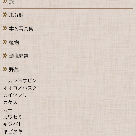
旅
未分類
本と写真集
植物
環境問題
野鳥
アカショウビン
オオコノハズク
カイツブリ
カケス
カモ
カワセミ
キジバト
キビタキ