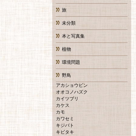
旅
未分類
本と写真集
植物
環境問題
野鳥
アカショウビン
オオコノハズク
カイツブリ
カケス
カモ
カワセミ
キジバト
キビタキ