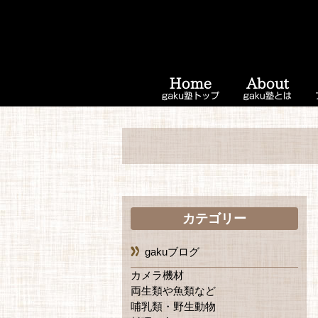
カテゴリー
gakuブログ
カメラ機材
両生類や魚類など
哺乳類・野生動物