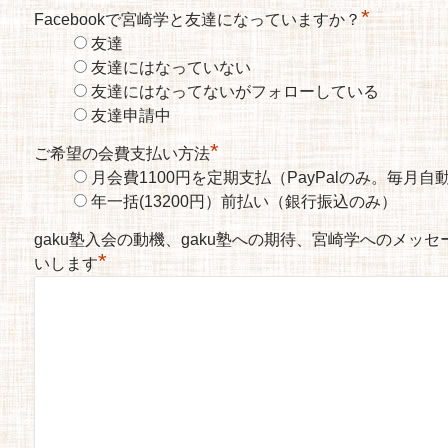
*
Facebookで宮崎学と友達になっていますか？
友達
友達にはなっていない
友達にはなってないがフォローしている
友達申請中
*
ご希望の会費支払い方法
月会費1100円を定期支払（PayPalのみ。毎月
年一括(13200円）前払い（銀行振込のみ）
gaku塾入会の動機、gaku塾への期待、宮崎学へのメッ
*
いします