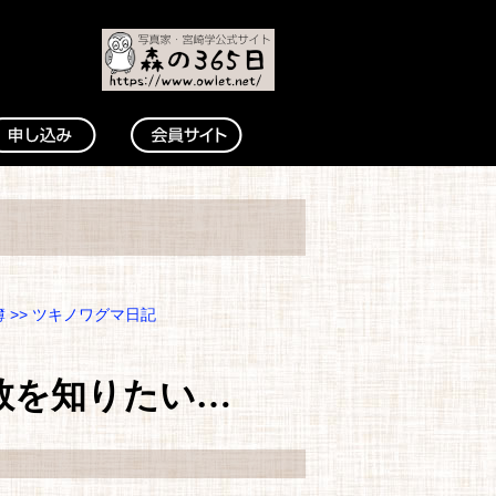
簿
>>
ツキノワグマ日記
数を知りたい…