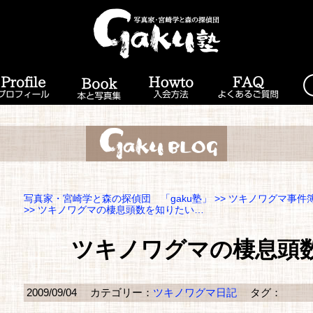
写真家・宮崎学と森の探偵団 「gaku塾」
>>
ツキノワグマ事件
>> ツキノワグマの棲息頭数を知りたい…
ツキノワグマの棲息頭
2009/09/04
カテゴリー：
ツキノワグマ日記
タグ：