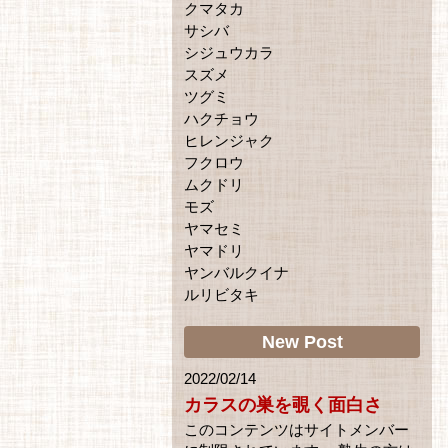
クマタカ
サシバ
シジュウカラ
スズメ
ツグミ
ハクチョウ
ヒレンジャク
フクロウ
ムクドリ
モズ
ヤマセミ
ヤマドリ
ヤンバルクイナ
ルリビタキ
New Post
2022/02/14
カラスの巣を覗く面白さ
このコンテンツはサイトメンバー