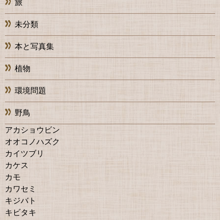
旅
未分類
本と写真集
植物
環境問題
野鳥
アカショウビン
オオコノハズク
カイツブリ
カケス
カモ
カワセミ
キジバト
キビタキ