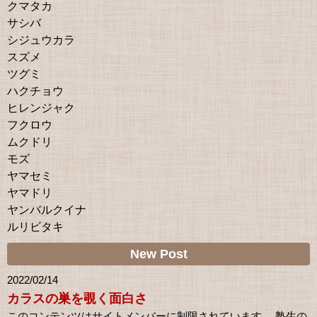
クマタカ
サシバ
シジュウカラ
スズメ
ツグミ
ハクチョウ
ヒレンジャク
フクロウ
ムクドリ
モズ
ヤマセミ
ヤマドリ
ヤンバルクイナ
ルリビタキ
New Post
2022/02/14
カラスの巣を覗く面白さ
このコンテンツはサイトメンバーに制限されています。 塾生の