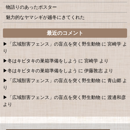
物語りのあったポスター
魅力的なヤマシギが越冬にきてくれた
最近のコメント
「広域獣害フェンス」の盲点を突く野生動物
に
宮崎学
よ
り
冬はキビタキの巣箱準備をしよう
に
宮崎学
より
冬はキビタキの巣箱準備をしよう
に
伊藤敦志
より
「広域獣害フェンス」の盲点を突く野生動物
に
青山郷
よ
り
「広域獣害フェンス」の盲点を突く野生動物
に
渡邊和彦
より