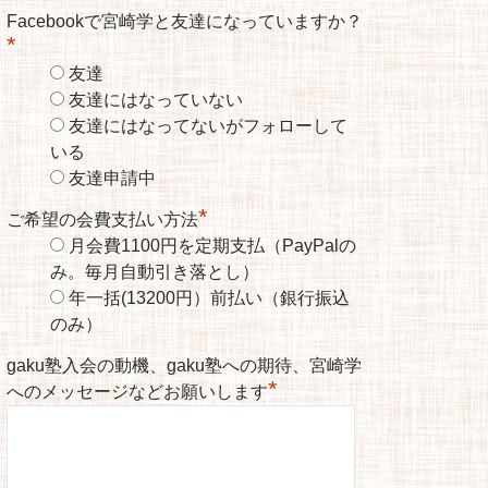
Facebookで宮崎学と友達になっていますか？
*
友達
友達にはなっていない
友達にはなってないがフォローして
いる
友達申請中
*
ご希望の会費支払い方法
月会費1100円を定期支払（PayPalの
み。毎月自動引き落とし）
年一括(13200円）前払い（銀行振込
のみ）
gaku塾入会の動機、gaku塾への期待、宮崎学
*
へのメッセージなどお願いします