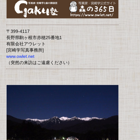
〒399-4117
長野県駒ヶ根市赤穂25番地1
有限会社アウレット
[宮崎学写真事務所]
www.owlet.net
（突然の来訪はご遠慮ください）