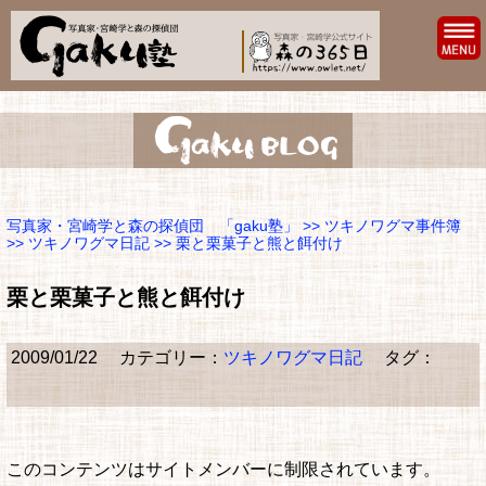
写真家・宮崎学と森の探偵団 「gaku塾」
>>
ツキノワグマ事件簿
>>
ツキノワグマ日記
>> 栗と栗菓子と熊と餌付け
栗と栗菓子と熊と餌付け
2009/01/22
カテゴリー：
ツキノワグマ日記
タグ：
このコンテンツはサイトメンバーに制限されています。