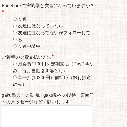
Facebookで宮崎学と友達になっていますか？
*
友達
友達にはなっていない
友達にはなってないがフォローして
いる
友達申請中
*
ご希望の会費支払い方法
月会費1100円を定期支払（PayPalの
み。毎月自動引き落とし）
年一括(13200円）前払い（銀行振込
のみ）
gaku塾入会の動機、gaku塾への期待、宮崎学
*
へのメッセージなどお願いします