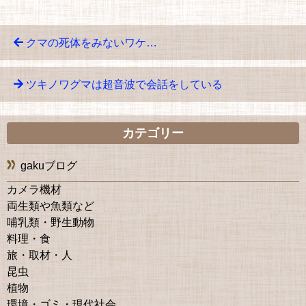
クマの死体をみないワケ…
ツキノワグマは超音波で会話をしている
カテゴリー
gakuブログ
カメラ機材
両生類や魚類など
哺乳類・野生動物
料理・食
旅・取材・人
昆虫
植物
環境・ゴミ・現代社会