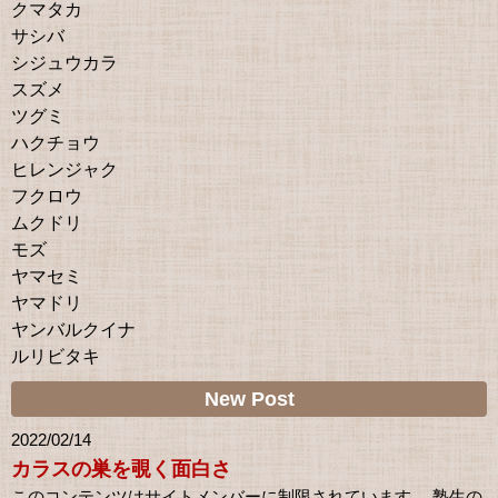
クマタカ
サシバ
シジュウカラ
スズメ
ツグミ
ハクチョウ
ヒレンジャク
フクロウ
ムクドリ
モズ
ヤマセミ
ヤマドリ
ヤンバルクイナ
ルリビタキ
New Post
2022/02/14
カラスの巣を覗く面白さ
このコンテンツはサイトメンバーに制限されています。 塾生の