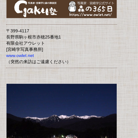
〒399-4117
長野県駒ヶ根市赤穂25番地1
有限会社アウレット
[宮崎学写真事務所]
www.owlet.net
（突然の来訪はご遠慮ください）