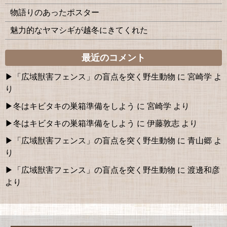
物語りのあったポスター
魅力的なヤマシギが越冬にきてくれた
最近のコメント
「広域獣害フェンス」の盲点を突く野生動物
に
宮崎学
よ
り
冬はキビタキの巣箱準備をしよう
に
宮崎学
より
冬はキビタキの巣箱準備をしよう
に
伊藤敦志
より
「広域獣害フェンス」の盲点を突く野生動物
に
青山郷
よ
り
「広域獣害フェンス」の盲点を突く野生動物
に
渡邊和彦
より