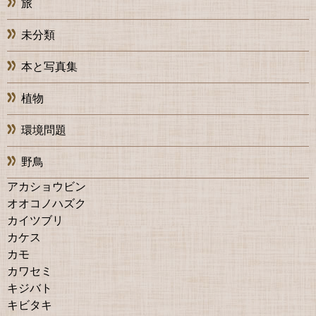
旅
未分類
本と写真集
植物
環境問題
野鳥
アカショウビン
オオコノハズク
カイツブリ
カケス
カモ
カワセミ
キジバト
キビタキ