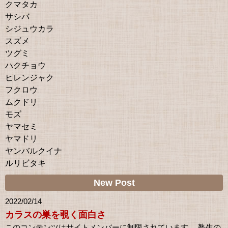
クマタカ
サシバ
シジュウカラ
スズメ
ツグミ
ハクチョウ
ヒレンジャク
フクロウ
ムクドリ
モズ
ヤマセミ
ヤマドリ
ヤンバルクイナ
ルリビタキ
New Post
2022/02/14
カラスの巣を覗く面白さ
このコンテンツはサイトメンバーに制限されています。 塾生の