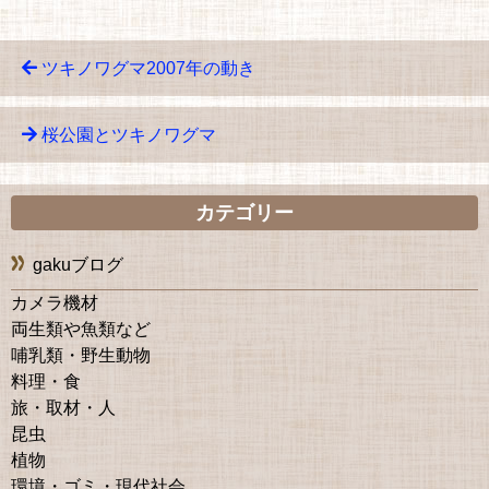
ツキノワグマ2007年の動き
桜公園とツキノワグマ
カテゴリー
gakuブログ
カメラ機材
両生類や魚類など
哺乳類・野生動物
料理・食
旅・取材・人
昆虫
植物
環境・ゴミ・現代社会