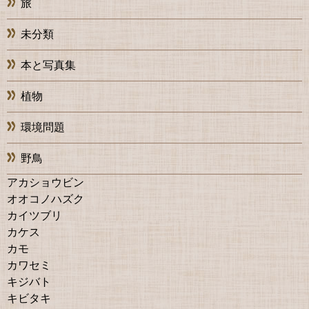
旅
未分類
本と写真集
植物
環境問題
野鳥
アカショウビン
オオコノハズク
カイツブリ
カケス
カモ
カワセミ
キジバト
キビタキ