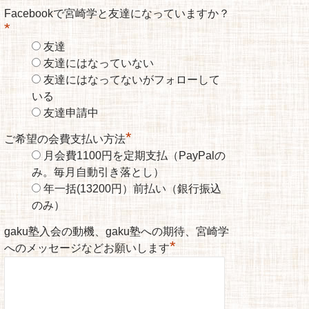
Facebookで宮崎学と友達になっていますか？
*
友達
友達にはなっていない
友達にはなってないがフォローして
いる
友達申請中
*
ご希望の会費支払い方法
月会費1100円を定期支払（PayPalの
み。毎月自動引き落とし）
年一括(13200円）前払い（銀行振込
のみ）
gaku塾入会の動機、gaku塾への期待、宮崎学
*
へのメッセージなどお願いします