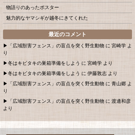
物語りのあったポスター
魅力的なヤマシギが越冬にきてくれた
最近のコメント
「広域獣害フェンス」の盲点を突く野生動物
に
宮崎学
よ
り
冬はキビタキの巣箱準備をしよう
に
宮崎学
より
冬はキビタキの巣箱準備をしよう
に
伊藤敦志
より
「広域獣害フェンス」の盲点を突く野生動物
に
青山郷
よ
り
「広域獣害フェンス」の盲点を突く野生動物
に
渡邊和彦
より