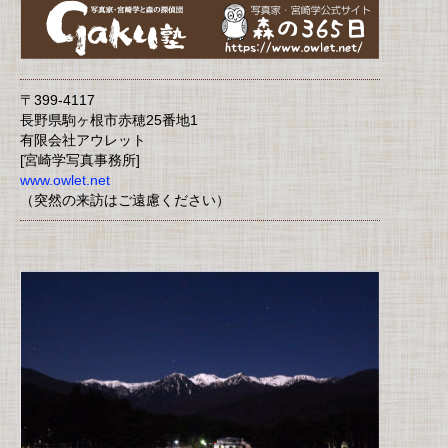
〒399-4117
長野県駒ヶ根市赤穂25番地1
有限会社アウレット
[宮崎学写真事務所]
www.owlet.net
（突然の来訪はご遠慮ください）