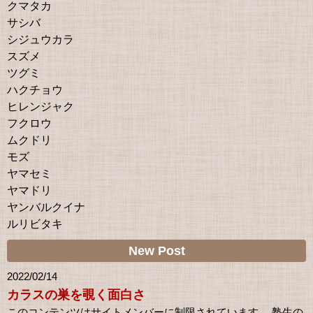
クマタカ
サシバ
シジュウカラ
スズメ
ツグミ
ハクチョウ
ヒレンジャク
フクロウ
ムクドリ
モズ
ヤマセミ
ヤマドリ
ヤンバルクイナ
ルリビタキ
New Post
2022/02/14
カラスの巣を覗く面白さ
このコンテンツはサイトメンバーに制限されています。 塾生の