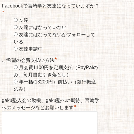
Facebookで宮崎学と友達になっていますか？
*
友達
友達にはなっていない
友達にはなってないがフォローして
いる
友達申請中
*
ご希望の会費支払い方法
月会費1100円を定期支払（PayPalの
み。毎月自動引き落とし）
年一括(13200円）前払い（銀行振込
のみ）
gaku塾入会の動機、gaku塾への期待、宮崎学
*
へのメッセージなどお願いします