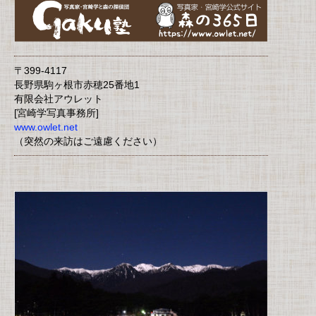
〒399-4117
長野県駒ヶ根市赤穂25番地1
有限会社アウレット
[宮崎学写真事務所]
www.owlet.net
（突然の来訪はご遠慮ください）