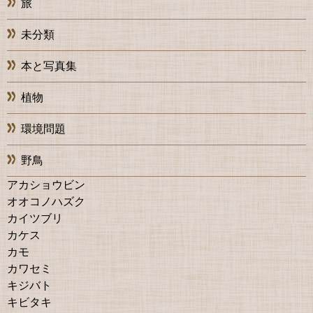
旅
未分類
本と写真集
植物
環境問題
野鳥
アカショウビン
オオコノハズク
カイツブリ
カケス
カモ
カワセミ
キジバト
キビタキ