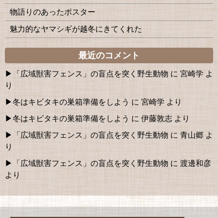
物語りのあったポスター
魅力的なヤマシギが越冬にきてくれた
最近のコメント
「広域獣害フェンス」の盲点を突く野生動物
に
宮崎学
よ
り
冬はキビタキの巣箱準備をしよう
に
宮崎学
より
冬はキビタキの巣箱準備をしよう
に
伊藤敦志
より
「広域獣害フェンス」の盲点を突く野生動物
に
青山郷
よ
り
「広域獣害フェンス」の盲点を突く野生動物
に
渡邊和彦
より