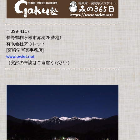
〒399-4117
長野県駒ヶ根市赤穂25番地1
有限会社アウレット
[宮崎学写真事務所]
www.owlet.net
（突然の来訪はご遠慮ください）