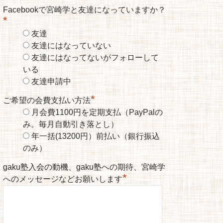
Facebookで宮崎学と友達になっていますか？
*
友達
友達にはなっていない
友達にはなってないがフォローして
いる
友達申請中
*
ご希望の会費支払い方法
月会費1100円を定期支払（PayPalの
み。毎月自動引き落とし）
年一括(13200円）前払い（銀行振込
のみ）
gaku塾入会の動機、gaku塾への期待、宮崎学
*
へのメッセージなどお願いします