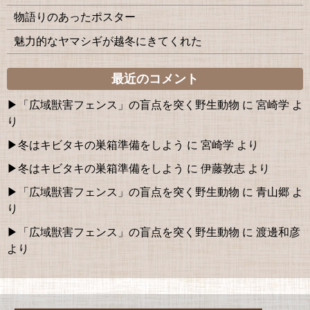
物語りのあったポスター
魅力的なヤマシギが越冬にきてくれた
最近のコメント
「広域獣害フェンス」の盲点を突く野生動物
に
宮崎学
よ
り
冬はキビタキの巣箱準備をしよう
に
宮崎学
より
冬はキビタキの巣箱準備をしよう
に
伊藤敦志
より
「広域獣害フェンス」の盲点を突く野生動物
に
青山郷
よ
り
「広域獣害フェンス」の盲点を突く野生動物
に
渡邊和彦
より