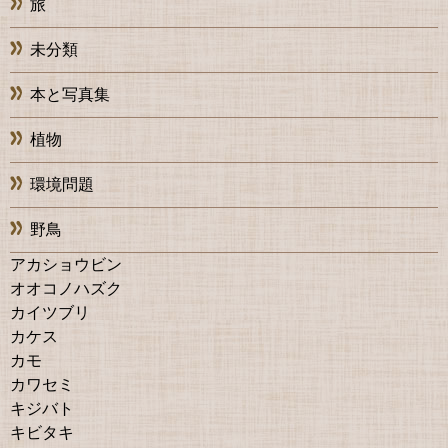
旅
未分類
本と写真集
植物
環境問題
野鳥
アカショウビン
オオコノハズク
カイツブリ
カケス
カモ
カワセミ
キジバト
キビタキ