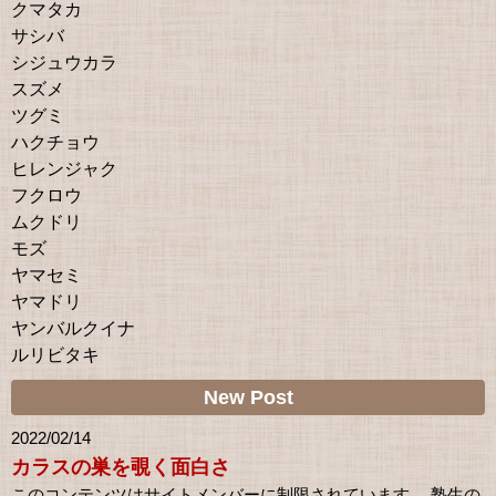
クマタカ
サシバ
シジュウカラ
スズメ
ツグミ
ハクチョウ
ヒレンジャク
フクロウ
ムクドリ
モズ
ヤマセミ
ヤマドリ
ヤンバルクイナ
ルリビタキ
New Post
2022/02/14
カラスの巣を覗く面白さ
このコンテンツはサイトメンバーに制限されています。 塾生の