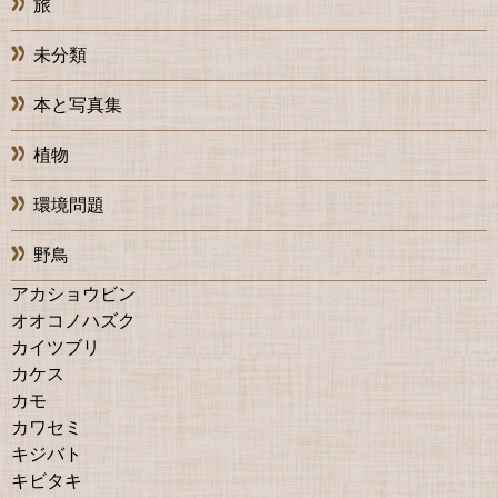
旅
未分類
本と写真集
植物
環境問題
野鳥
アカショウビン
オオコノハズク
カイツブリ
カケス
カモ
カワセミ
キジバト
キビタキ