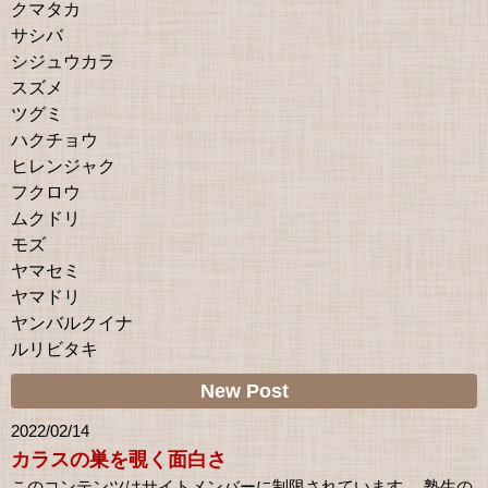
クマタカ
サシバ
シジュウカラ
スズメ
ツグミ
ハクチョウ
ヒレンジャク
フクロウ
ムクドリ
モズ
ヤマセミ
ヤマドリ
ヤンバルクイナ
ルリビタキ
New Post
2022/02/14
カラスの巣を覗く面白さ
このコンテンツはサイトメンバーに制限されています。 塾生の