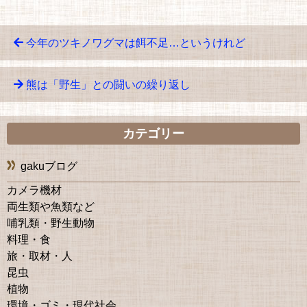
今年のツキノワグマは餌不足…というけれど
熊は「野生」との闘いの繰り返し
カテゴリー
gakuブログ
カメラ機材
両生類や魚類など
哺乳類・野生動物
料理・食
旅・取材・人
昆虫
植物
環境・ゴミ・現代社会