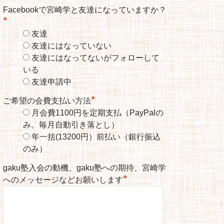
Facebookで宮崎学と友達になっていますか？
*
友達
友達にはなっていない
友達にはなってないがフォローして
いる
友達申請中
*
ご希望の会費支払い方法
月会費1100円を定期支払（PayPalの
み。毎月自動引き落とし）
年一括(13200円）前払い（銀行振込
のみ）
gaku塾入会の動機、gaku塾への期待、宮崎学
*
へのメッセージなどお願いします