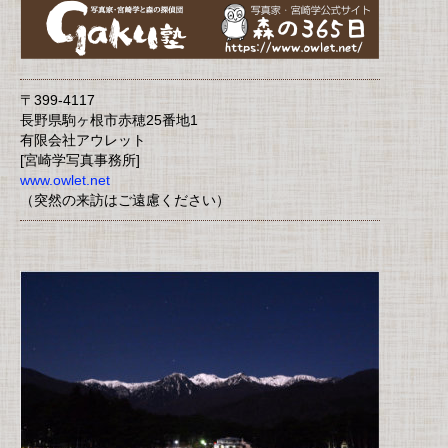
〒399-4117
長野県駒ヶ根市赤穂25番地1
有限会社アウレット
[宮崎学写真事務所]
www.owlet.net
（突然の来訪はご遠慮ください）