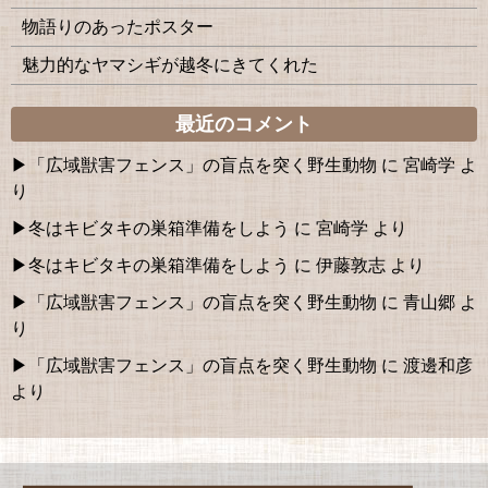
物語りのあったポスター
魅力的なヤマシギが越冬にきてくれた
最近のコメント
「広域獣害フェンス」の盲点を突く野生動物
に
宮崎学
よ
り
冬はキビタキの巣箱準備をしよう
に
宮崎学
より
冬はキビタキの巣箱準備をしよう
に
伊藤敦志
より
「広域獣害フェンス」の盲点を突く野生動物
に
青山郷
よ
り
「広域獣害フェンス」の盲点を突く野生動物
に
渡邊和彦
より