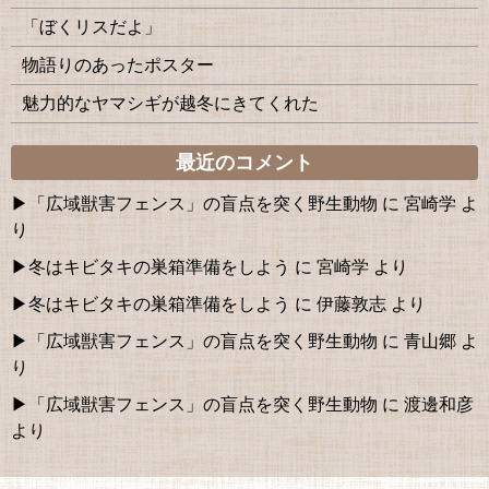
「ぼくリスだよ」
物語りのあったポスター
魅力的なヤマシギが越冬にきてくれた
最近のコメント
「広域獣害フェンス」の盲点を突く野生動物
に
宮崎学
よ
り
冬はキビタキの巣箱準備をしよう
に
宮崎学
より
冬はキビタキの巣箱準備をしよう
に
伊藤敦志
より
「広域獣害フェンス」の盲点を突く野生動物
に
青山郷
よ
り
「広域獣害フェンス」の盲点を突く野生動物
に
渡邊和彦
より