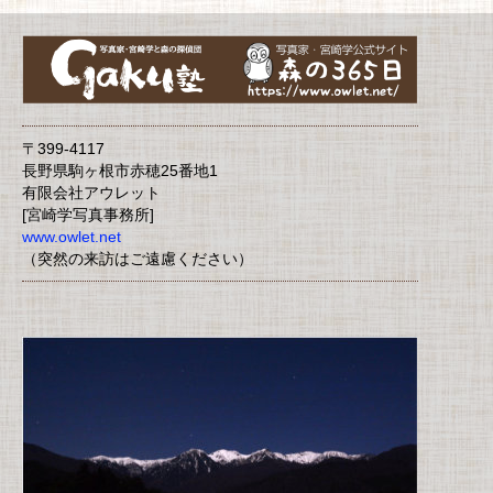
〒399-4117
長野県駒ヶ根市赤穂25番地1
有限会社アウレット
[宮崎学写真事務所]
www.owlet.net
（突然の来訪はご遠慮ください）