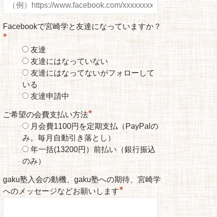
Facebookで宮崎学と友達になっていますか？
*
友達
友達にはなっていない
友達にはなってないがフォローして
いる
友達申請中
*
ご希望の会費支払い方法
月会費1100円を定期支払（PayPalの
み。毎月自動引き落とし）
年一括(13200円）前払い（銀行振込
のみ）
gaku塾入会の動機、gaku塾への期待、宮崎学
*
へのメッセージなどお願いします