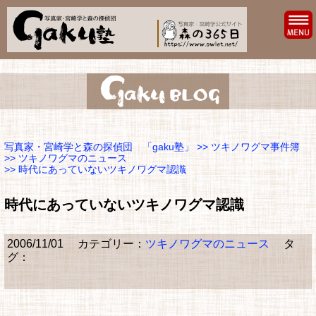
写真家・宮崎学と森の探偵団 「gaku塾」
>>
ツキノワグマ事件簿
>>
ツキノワグマのニュース
>> 時代にあっていないツキノワグマ認識
時代にあっていないツキノワグマ認識
2006/11/01
カテゴリー：
ツキノワグマのニュース
タ
グ：