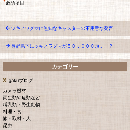
*
必須項目
ツキノワグマに無知なキャスターの不用意な発言
長野県下にツキノワグマが５０，０００頭… ？
カテゴリー
gakuブログ
カメラ機材
両生類や魚類など
哺乳類・野生動物
料理・食
旅・取材・人
昆虫