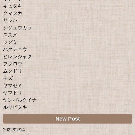
キビタキ
クマタカ
サシバ
シジュウカラ
スズメ
ツグミ
ハクチョウ
ヒレンジャク
フクロウ
ムクドリ
モズ
ヤマセミ
ヤマドリ
ヤンバルクイナ
ルリビタキ
New Post
2022/02/14