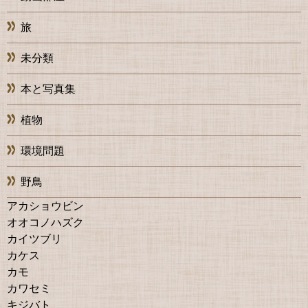
旅
未分類
本と写真集
植物
環境問題
野鳥
アカショウビン
オオコノハズク
カイツブリ
カケス
カモ
カワセミ
キジバト