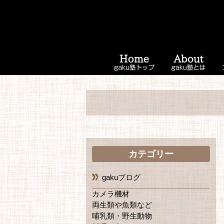
カテゴリー
gakuブログ
カメラ機材
両生類や魚類など
哺乳類・野生動物