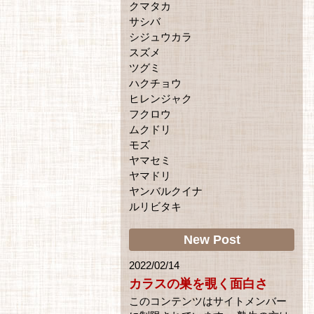
クマタカ
サシバ
シジュウカラ
スズメ
ツグミ
ハクチョウ
ヒレンジャク
フクロウ
ムクドリ
モズ
ヤマセミ
ヤマドリ
ヤンバルクイナ
ルリビタキ
New Post
2022/02/14
カラスの巣を覗く面白さ
このコンテンツはサイトメンバー