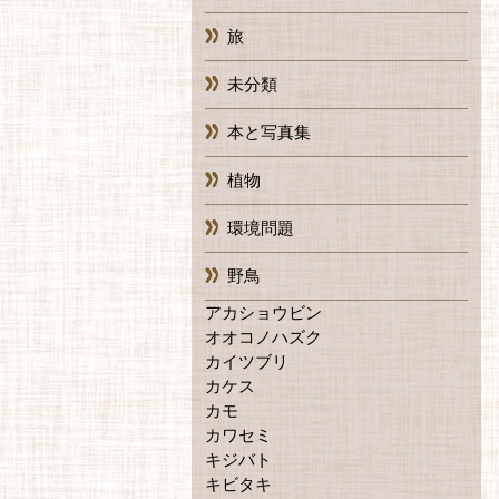
旅
未分類
本と写真集
植物
環境問題
野鳥
アカショウビン
オオコノハズク
カイツブリ
カケス
カモ
カワセミ
キジバト
キビタキ