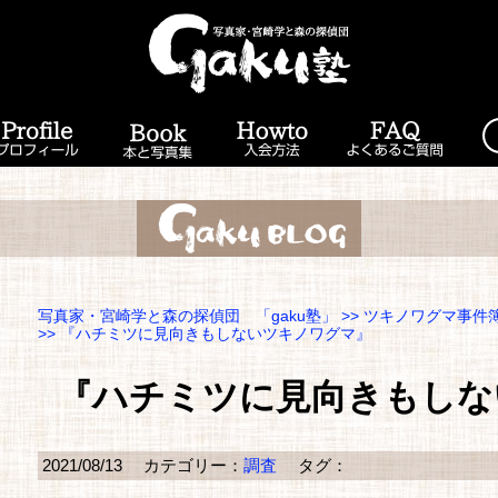
写真家・宮崎学と森の探偵団 「gaku塾」
>>
ツキノワグマ事件
>> 『ハチミツに見向きもしないツキノワグマ』
『ハチミツに見向きもしな
2021/08/13
カテゴリー：
調査
タグ：