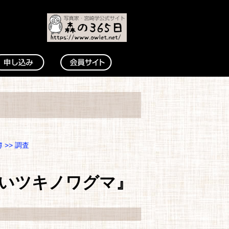
簿
>>
調査
いツキノワグマ』