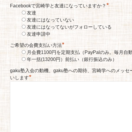
*
Facebookで宮崎学と友達になっていますか？
友達
友達にはなっていない
友達にはなってないがフォローしている
友達申請中
*
ご希望の会費支払い方法
月会費1100円を定期支払（PayPalのみ。毎月
年一括(13200円）前払い（銀行振込のみ）
gaku塾入会の動機、gaku塾への期待、宮崎学へのメッ
*
いします