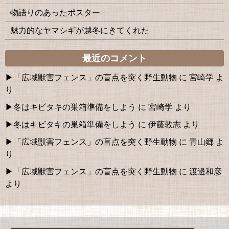
物語りのあったポスター
魅力的なヤマシギが越冬にきてくれた
最近のコメント
「広域獣害フェンス」の盲点を突く野生動物
に
宮崎学
よ
り
冬はキビタキの巣箱準備をしよう
に
宮崎学
より
冬はキビタキの巣箱準備をしよう
に
伊藤敦志
より
「広域獣害フェンス」の盲点を突く野生動物
に
青山郷
よ
り
「広域獣害フェンス」の盲点を突く野生動物
に
渡邊和彦
より