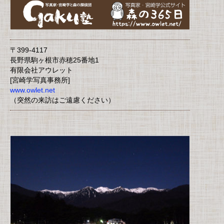
〒399-4117
長野県駒ヶ根市赤穂25番地1
有限会社アウレット
[宮崎学写真事務所]
www.owlet.net
（突然の来訪はご遠慮ください）