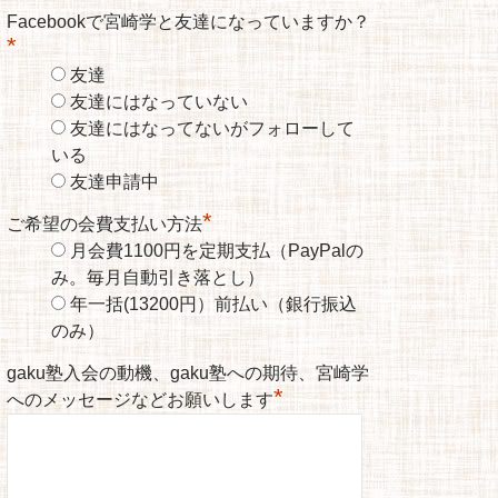
Facebookで宮崎学と友達になっていますか？
*
友達
友達にはなっていない
友達にはなってないがフォローして
いる
友達申請中
*
ご希望の会費支払い方法
月会費1100円を定期支払（PayPalの
み。毎月自動引き落とし）
年一括(13200円）前払い（銀行振込
のみ）
gaku塾入会の動機、gaku塾への期待、宮崎学
*
へのメッセージなどお願いします