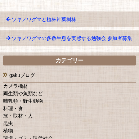
ツキノワグマと植林針葉樹林
ツキノワグマの多数生息を実感する勉強会 参加者募集
カテゴリー
gakuブログ
カメラ機材
両生類や魚類など
哺乳類・野生動物
料理・食
旅・取材・人
昆虫
植物
環境・ゴミ・現代社会