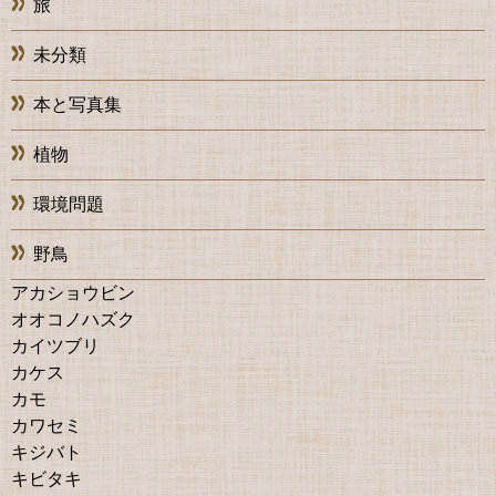
旅
未分類
本と写真集
植物
環境問題
野鳥
アカショウビン
オオコノハズク
カイツブリ
カケス
カモ
カワセミ
キジバト
キビタキ