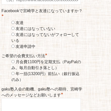
Facebookで宮崎学と友達になっていますか？
*
友達
友達にはなっていない
友達にはなってないがフォローして
いる
友達申請中
*
ご希望の会費支払い方法
月会費1100円を定期支払（PayPalの
み。毎月自動引き落とし）
年一括(13200円）前払い（銀行振込
のみ）
gaku塾入会の動機、gaku塾への期待、宮崎学
*
へのメッセージなどお願いします