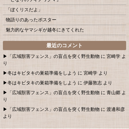
「ぼくリスだよ」
物語りのあったポスター
魅力的なヤマシギが越冬にきてくれた
最近のコメント
「広域獣害フェンス」の盲点を突く野生動物
に
宮崎学
よ
り
冬はキビタキの巣箱準備をしよう
に
宮崎学
より
冬はキビタキの巣箱準備をしよう
に
伊藤敦志
より
「広域獣害フェンス」の盲点を突く野生動物
に
青山郷
よ
り
「広域獣害フェンス」の盲点を突く野生動物
に
渡邊和彦
より