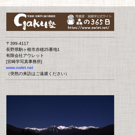
〒399-4117
長野県駒ヶ根市赤穂25番地1
有限会社アウレット
[宮崎学写真事務所]
www.owlet.net
（突然の来訪はご遠慮ください）