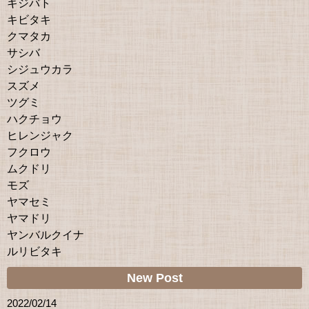
キジバト
キビタキ
クマタカ
サシバ
シジュウカラ
スズメ
ツグミ
ハクチョウ
ヒレンジャク
フクロウ
ムクドリ
モズ
ヤマセミ
ヤマドリ
ヤンバルクイナ
ルリビタキ
New Post
2022/02/14