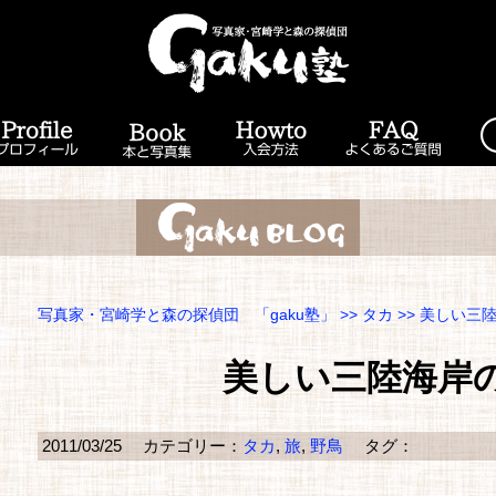
写真家・宮崎学と森の探偵団 「gaku塾」
>>
タカ
>> 美しい三
美しい三陸海岸
2011/03/25
カテゴリー：
タカ
,
旅
,
野鳥
タグ：