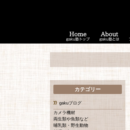
カテゴリー
gakuブログ
カメラ機材
両生類や魚類など
哺乳類・野生動物