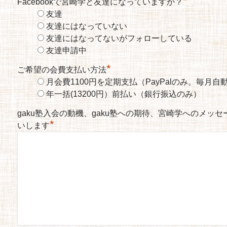
*
Facebookで宮崎学と友達になっていますか？
友達
友達にはなっていない
友達にはなってないがフォローしている
友達申請中
*
ご希望の会費支払い方法
月会費1100円を定期支払（PayPalのみ。毎月
年一括(13200円）前払い（銀行振込のみ）
gaku塾入会の動機、gaku塾への期待、宮崎学へのメッ
*
いします