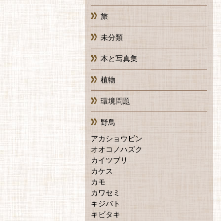
旅
未分類
本と写真集
植物
環境問題
野鳥
アカショウビン
オオコノハズク
カイツブリ
カケス
カモ
カワセミ
キジバト
キビタキ