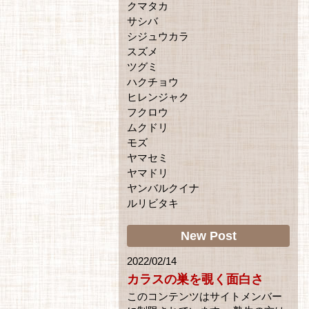
クマタカ
サシバ
シジュウカラ
スズメ
ツグミ
ハクチョウ
ヒレンジャク
フクロウ
ムクドリ
モズ
ヤマセミ
ヤマドリ
ヤンバルクイナ
ルリビタキ
New Post
2022/02/14
カラスの巣を覗く面白さ
このコンテンツはサイトメンバー