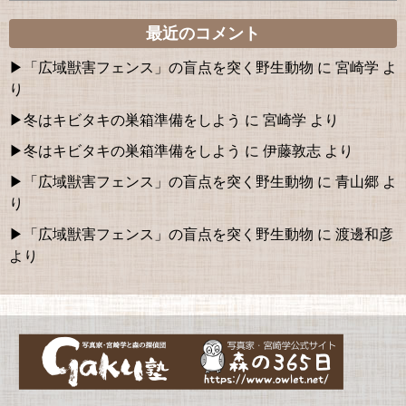
最近のコメント
「広域獣害フェンス」の盲点を突く野生動物
に
宮崎学
よ
り
冬はキビタキの巣箱準備をしよう
に
宮崎学
より
冬はキビタキの巣箱準備をしよう
に
伊藤敦志
より
「広域獣害フェンス」の盲点を突く野生動物
に
青山郷
よ
り
「広域獣害フェンス」の盲点を突く野生動物
に
渡邊和彦
より