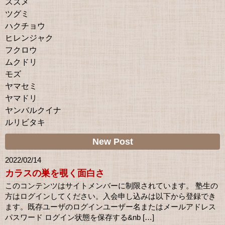
スズメ
ツグミ
ハクチョウ
ヒレンジャク
フクロウ
ムクドリ
モズ
ヤマセミ
ヤマドリ
ヤンバルクイナ
ルリビタキ
New Post
2022/02/14
カラスの巣を覗く面白さ
このコンテンツはサイトメンバーに制限されています。 塾生の
方はログインしてください。入会申し込みは以下から登録でき
ます。既存ユーザのログインユーザー名またはメールアドレス
パスワード ログイン状態を保存する&nb […]