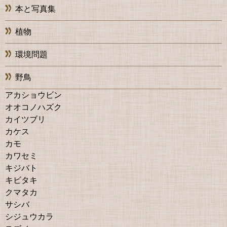
本と写真集
植物
環境問題
野鳥
アカショウビン
オオコノハズク
カイツブリ
カケス
カモ
カワセミ
キジバト
キビタキ
クマタカ
サシバ
シジュウカラ