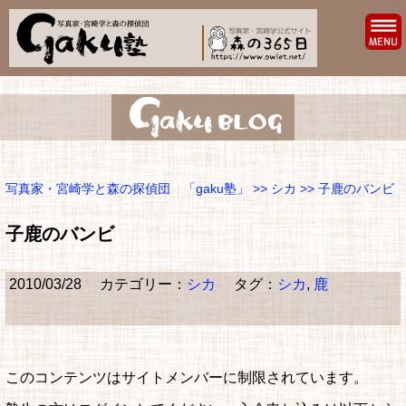
写真家・宮崎学と森の探偵団 「gaku塾」
>>
シカ
>> 子鹿のバンビ
子鹿のバンビ
2010/03/28
カテゴリー：
シカ
タグ：
シカ
,
鹿
このコンテンツはサイトメンバーに制限されています。