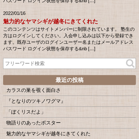
パスワード ログイン状態を保存する&nb […]
2022/01/16
魅力的なヤマシギが越冬にきてくれた
このコンテンツはサイトメンバーに制限されています。 塾生の
方はログインしてください。入会申し込みは以下から登録でき
ます。既存ユーザのログインユーザー名またはメールアドレス
パスワード ログイン状態を保存する&nb […]
最近の投稿
カラスの巣を覗く面白さ
『となりのツキノワグマ』
「ぼくリスだよ」
物語りのあったポスター
魅力的なヤマシギが越冬にきてくれた