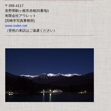
〒399-4117
長野県駒ヶ根市赤穂25番地1
有限会社アウレット
[宮崎学写真事務所]
www.owlet.net
（突然の来訪はご遠慮ください）