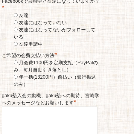
Facebookで宮崎学と友達になっていますか？
*
友達
友達にはなっていない
友達にはなってないがフォローして
いる
友達申請中
*
ご希望の会費支払い方法
月会費1100円を定期支払（PayPalの
み。毎月自動引き落とし）
年一括(13200円）前払い（銀行振込
のみ）
gaku塾入会の動機、gaku塾への期待、宮崎学
*
へのメッセージなどお願いします