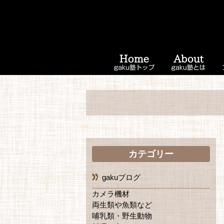
カテゴリー
gakuブログ
カメラ機材
両生類や魚類など
哺乳類・野生動物