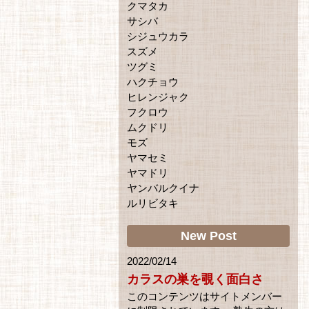
クマタカ
サシバ
シジュウカラ
スズメ
ツグミ
ハクチョウ
ヒレンジャク
フクロウ
ムクドリ
モズ
ヤマセミ
ヤマドリ
ヤンバルクイナ
ルリビタキ
New Post
2022/02/14
カラスの巣を覗く面白さ
このコンテンツはサイトメンバー