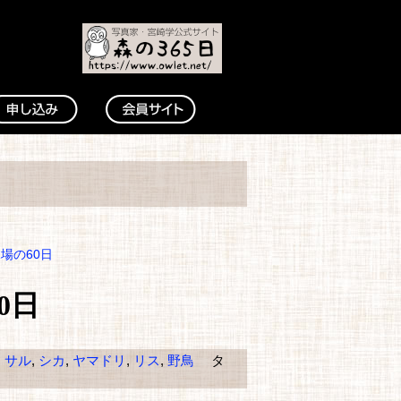
水場の60日
0日
,
サル
,
シカ
,
ヤマドリ
,
リス
,
野鳥
タ