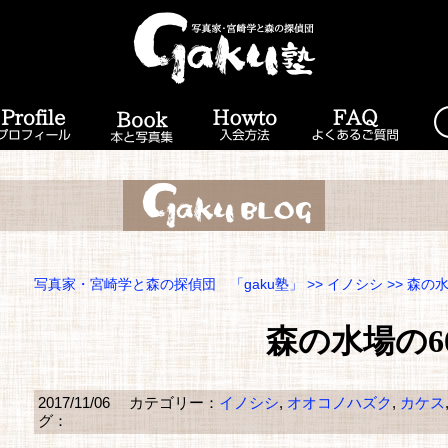
写真家・宮崎学と森の探偵団 「gaku塾」
>>
イノシシ
>> 森の
森の水場の6
2017/11/06
カテゴリー：
イノシシ
,
オオコノハズク
,
カケス
グ：