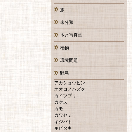
旅
未分類
本と写真集
植物
環境問題
野鳥
アカショウビン
オオコノハズク
カイツブリ
カケス
カモ
カワセミ
キジバト
キビタキ