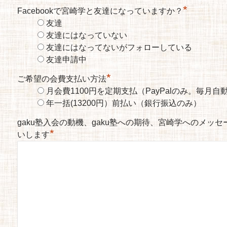
*
Facebookで宮崎学と友達になっていますか？
友達
友達にはなっていない
友達にはなってないがフォローしている
友達申請中
*
ご希望の会費支払い方法
月会費1100円を定期支払（PayPalのみ。毎月
年一括(13200円）前払い（銀行振込のみ）
gaku塾入会の動機、gaku塾への期待、宮崎学へのメッ
*
いします