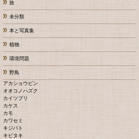
旅
未分類
本と写真集
植物
環境問題
野鳥
アカショウビン
オオコノハズク
カイツブリ
カケス
カモ
カワセミ
キジバト
キビタキ