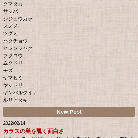
クマタカ
サシバ
シジュウカラ
スズメ
ツグミ
ハクチョウ
ヒレンジャク
フクロウ
ムクドリ
モズ
ヤマセミ
ヤマドリ
ヤンバルクイナ
ルリビタキ
New Post
2022/02/14
カラスの巣を覗く面白さ