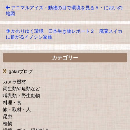
アニマルアイズ・動物の目で環境を見る５・においの
地図
かわりゆく環境 日本生き物レポート２ 廃棄スイカ
に群がるイノシシ家族
カテゴリー
gakuブログ
カメラ機材
両生類や魚類など
哺乳類・野生動物
料理・食
旅・取材・人
昆虫
植物