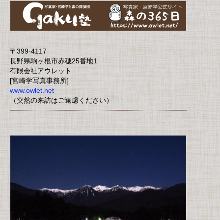
〒399-4117
長野県駒ヶ根市赤穂25番地1
有限会社アウレット
[宮崎学写真事務所]
www.owlet.net
（突然の来訪はご遠慮ください）