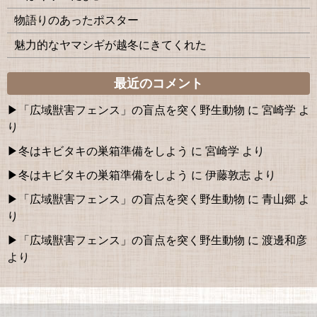
物語りのあったポスター
魅力的なヤマシギが越冬にきてくれた
最近のコメント
「広域獣害フェンス」の盲点を突く野生動物
に
宮崎学
よ
り
冬はキビタキの巣箱準備をしよう
に
宮崎学
より
冬はキビタキの巣箱準備をしよう
に
伊藤敦志
より
「広域獣害フェンス」の盲点を突く野生動物
に
青山郷
よ
り
「広域獣害フェンス」の盲点を突く野生動物
に
渡邊和彦
より