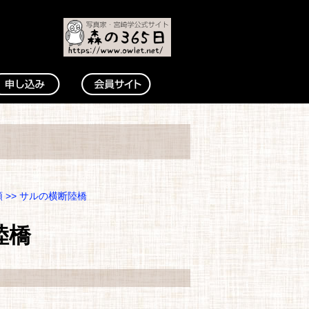
類
>> サルの横断陸橋
陸橋