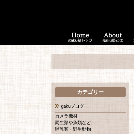
カテゴリー
gakuブログ
カメラ機材
両生類や魚類など
哺乳類・野生動物