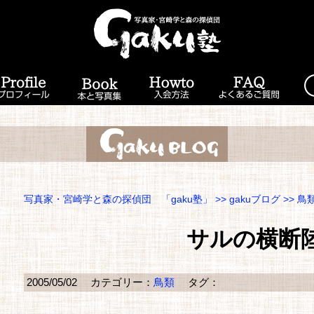
写真家・宮崎学と森の探偵団 「gaku塾」
>>
gakuブログ
>>
鳥
サルの横断
2005/05/02
カテゴリー：
鳥類
タグ：