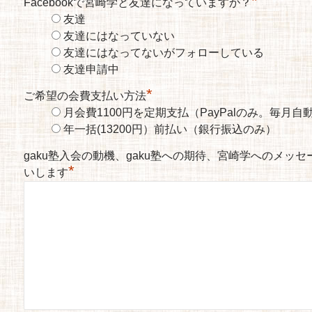
*
Facebookで宮崎学と友達になっていますか？
友達
友達にはなっていない
友達にはなってないがフォローしている
友達申請中
*
ご希望の会費支払い方法
月会費1100円を定期支払（PayPalのみ。毎月
年一括(13200円）前払い（銀行振込のみ）
gaku塾入会の動機、gaku塾への期待、宮崎学へのメッ
*
いします