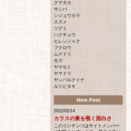
クマタカ
サシバ
シジュウカラ
スズメ
ツグミ
ハクチョウ
ヒレンジャク
フクロウ
ムクドリ
モズ
ヤマセミ
ヤマドリ
ヤンバルクイナ
ルリビタキ
New Post
2022/02/14
カラスの巣を覗く面白さ
このコンテンツはサイトメンバー