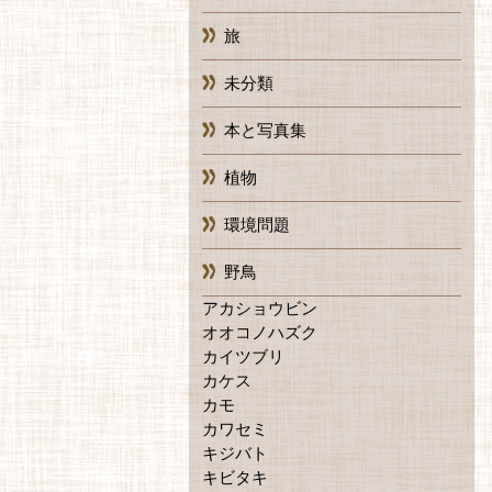
旅
未分類
本と写真集
植物
環境問題
野鳥
アカショウビン
オオコノハズク
カイツブリ
カケス
カモ
カワセミ
キジバト
キビタキ