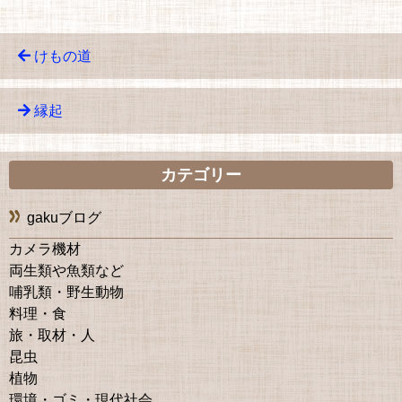
けもの道
縁起
カテゴリー
gakuブログ
カメラ機材
両生類や魚類など
哺乳類・野生動物
料理・食
旅・取材・人
昆虫
植物
環境・ゴミ・現代社会