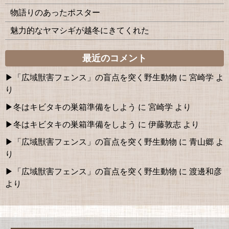
物語りのあったポスター
魅力的なヤマシギが越冬にきてくれた
最近のコメント
「広域獣害フェンス」の盲点を突く野生動物
に
宮崎学
よ
り
冬はキビタキの巣箱準備をしよう
に
宮崎学
より
冬はキビタキの巣箱準備をしよう
に
伊藤敦志
より
「広域獣害フェンス」の盲点を突く野生動物
に
青山郷
よ
り
「広域獣害フェンス」の盲点を突く野生動物
に
渡邊和彦
より