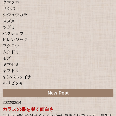
クマタカ
サシバ
シジュウカラ
スズメ
ツグミ
ハクチョウ
ヒレンジャク
フクロウ
ムクドリ
モズ
ヤマセミ
ヤマドリ
ヤンバルクイナ
ルリビタキ
New Post
2022/02/14
カラスの巣を覗く面白さ
このコンテンツはサイトメンバーに制限されています。 塾生の