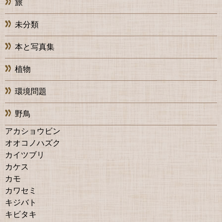
旅
未分類
本と写真集
植物
環境問題
野鳥
アカショウビン
オオコノハズク
カイツブリ
カケス
カモ
カワセミ
キジバト
キビタキ