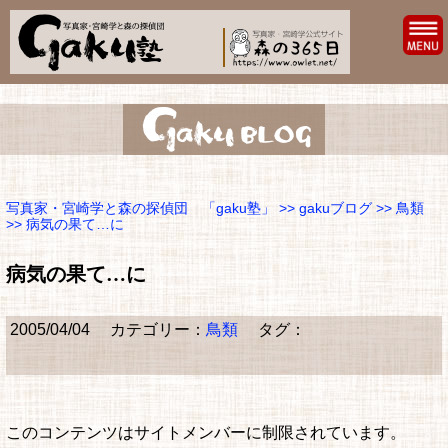
写真家・宮崎学と森の探偵団 「gaku塾」
>>
gakuブログ
>>
鳥類
>> 病気の果て…に
病気の果て…に
2005/04/04
カテゴリー：
鳥類
タグ：
このコンテンツはサイトメンバーに制限されています。