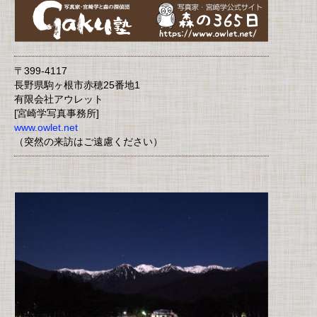
〒399-4117
長野県駒ヶ根市赤穂25番地1
有限会社アウレット
[宮崎学写真事務所]
www.owlet.net
（突然の来訪はご遠慮ください）