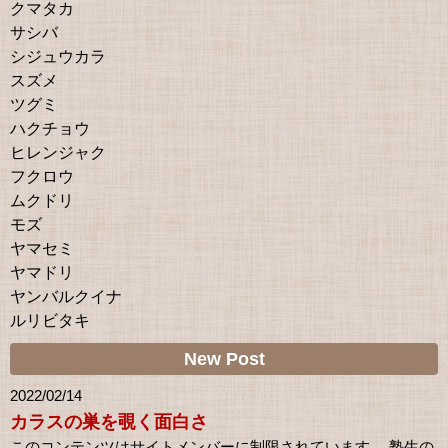
クマタカ
サシバ
シジュウカラ
スズメ
ツグミ
ハクチョウ
ヒレンジャク
フクロウ
ムクドリ
モズ
ヤマセミ
ヤマドリ
ヤンバルクイナ
ルリビタキ
New Post
2022/02/14
カラスの巣を覗く面白さ
このコンテンツはサイトメンバーに制限されています。 塾生の