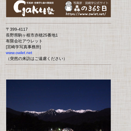
〒399-4117
長野県駒ヶ根市赤穂25番地1
有限会社アウレット
[宮崎学写真事務所]
www.owlet.net
（突然の来訪はご遠慮ください）