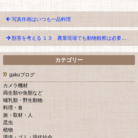
写真作画はいつも一品料理
獣害を考える １３ 農業現場でも動物観察は必要…
カテゴリー
gakuブログ
カメラ機材
両生類や魚類など
哺乳類・野生動物
料理・食
旅・取材・人
昆虫
植物
環境・ゴミ・現代社会