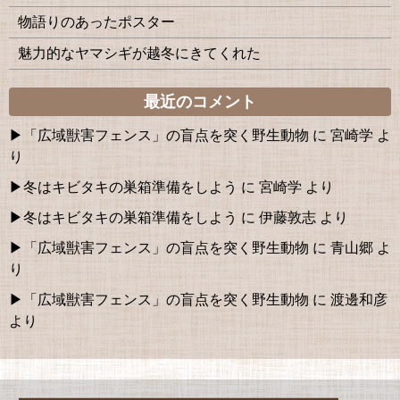
物語りのあったポスター
魅力的なヤマシギが越冬にきてくれた
最近のコメント
「広域獣害フェンス」の盲点を突く野生動物
に
宮崎学
よ
り
冬はキビタキの巣箱準備をしよう
に
宮崎学
より
冬はキビタキの巣箱準備をしよう
に
伊藤敦志
より
「広域獣害フェンス」の盲点を突く野生動物
に
青山郷
よ
り
「広域獣害フェンス」の盲点を突く野生動物
に
渡邊和彦
より