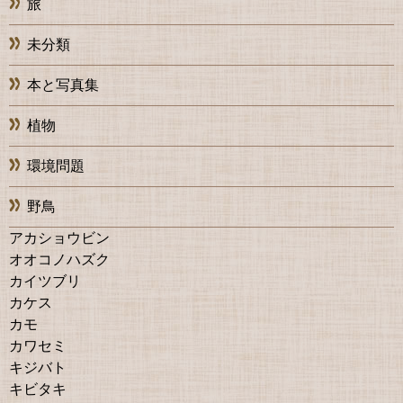
旅
未分類
本と写真集
植物
環境問題
野鳥
アカショウビン
オオコノハズク
カイツブリ
カケス
カモ
カワセミ
キジバト
キビタキ