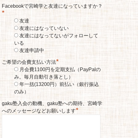
Facebookで宮崎学と友達になっていますか？
*
友達
友達にはなっていない
友達にはなってないがフォローして
いる
友達申請中
*
ご希望の会費支払い方法
月会費1100円を定期支払（PayPalの
み。毎月自動引き落とし）
年一括(13200円）前払い（銀行振込
のみ）
gaku塾入会の動機、gaku塾への期待、宮崎学
*
へのメッセージなどお願いします