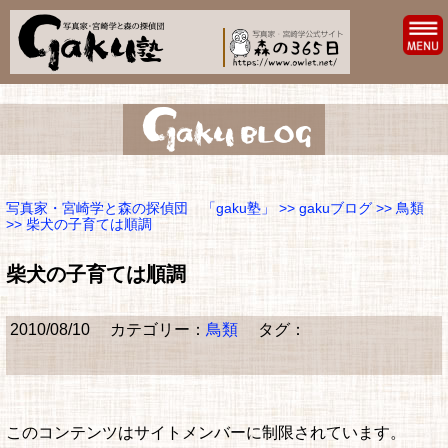
写真家・宮崎学と森の探偵団 「gaku塾」
>>
gakuブログ
>>
鳥類
>> 柴犬の子育ては順調
柴犬の子育ては順調
2010/08/10
カテゴリー：
鳥類
タグ：
このコンテンツはサイトメンバーに制限されています。