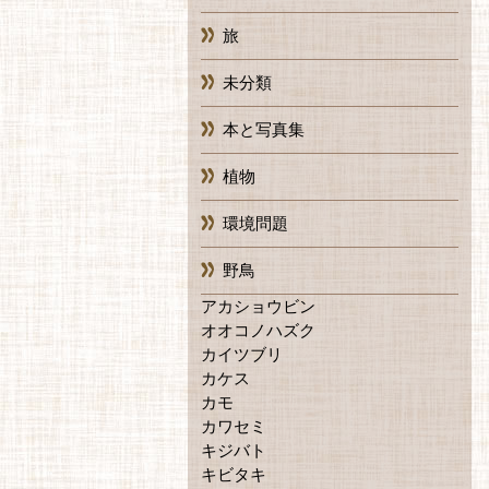
旅
未分類
本と写真集
植物
環境問題
野鳥
アカショウビン
オオコノハズク
カイツブリ
カケス
カモ
カワセミ
キジバト
キビタキ