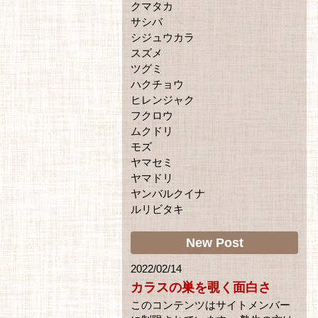
クマタカ
サシバ
シジュウカラ
スズメ
ツグミ
ハクチョウ
ヒレンジャク
フクロウ
ムクドリ
モズ
ヤマセミ
ヤマドリ
ヤンバルクイナ
ルリビタキ
New Post
2022/02/14
カラスの巣を覗く面白さ
このコンテンツはサイトメンバー