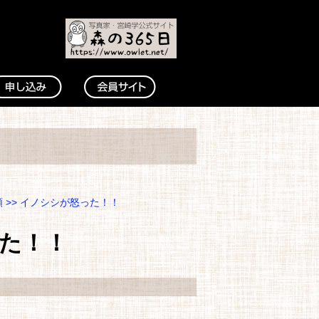
類
>> イノシシが怒った！！
た！！