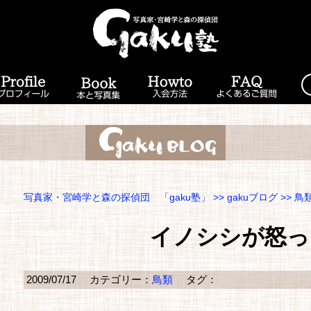
写真家・宮崎学と森の探偵団 「gaku塾」
>>
gakuブログ
>>
鳥
イノシシが怒っ
2009/07/17
カテゴリー：
鳥類
タグ：