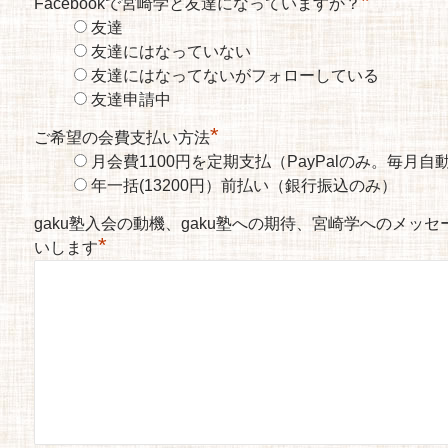
*
Facebookで宮崎学と友達になっていますか？
友達
友達にはなっていない
友達にはなってないがフォローしている
友達申請中
*
ご希望の会費支払い方法
月会費1100円を定期支払（PayPalのみ。毎月
年一括(13200円）前払い（銀行振込のみ）
gaku塾入会の動機、gaku塾への期待、宮崎学へのメッ
*
いします