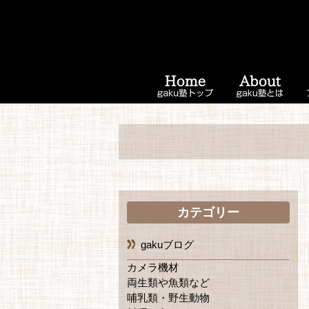
カテゴリー
gakuブログ
カメラ機材
両生類や魚類など
哺乳類・野生動物