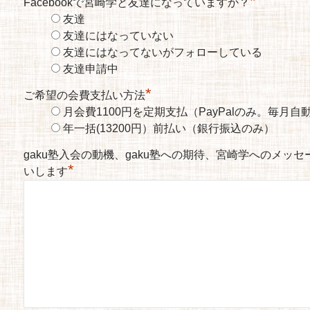
*
Facebookで宮崎学と友達になっていますか？
友達
友達にはなっていない
友達にはなってないがフォローしている
友達申請中
*
ご希望の会費支払い方法
月会費1100円を定期支払（PayPalのみ。毎月
年一括(13200円）前払い（銀行振込のみ）
gaku塾入会の動機、gaku塾への期待、宮崎学へのメッ
*
いします