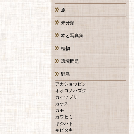
旅
未分類
本と写真集
植物
環境問題
野鳥
アカショウビン
オオコノハズク
カイツブリ
カケス
カモ
カワセミ
キジバト
キビタキ