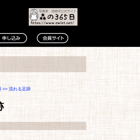
類
>> 流れる足跡
跡