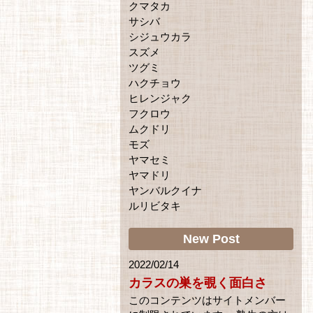
クマタカ
サシバ
シジュウカラ
スズメ
ツグミ
ハクチョウ
ヒレンジャク
フクロウ
ムクドリ
モズ
ヤマセミ
ヤマドリ
ヤンバルクイナ
ルリビタキ
New Post
2022/02/14
カラスの巣を覗く面白さ
このコンテンツはサイトメンバー