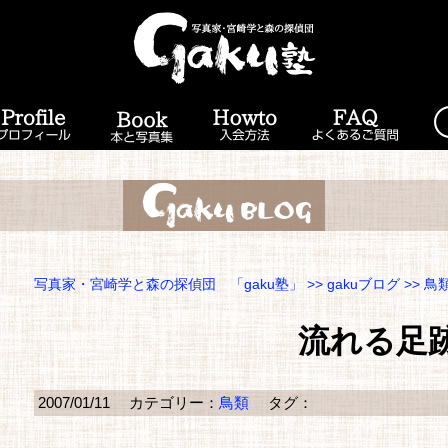
写真家・宮崎学と森の探偵団 「gaku塾」
>>
gakuブログ
>>
鳥
流れる足
2007/01/11
カテゴリー：
鳥類
タグ：