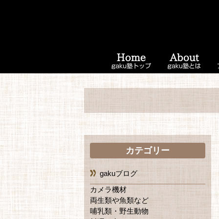
カテゴリー
gakuブログ
カメラ機材
両生類や魚類など
哺乳類・野生動物