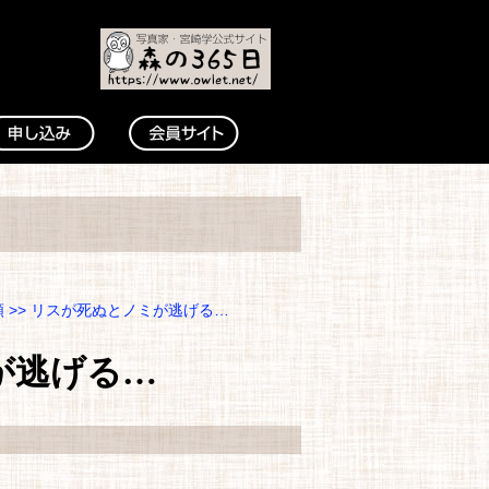
類
>> リスが死ぬとノミが逃げる…
が逃げる…