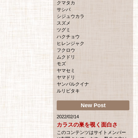
クマタカ
サシバ
シジュウカラ
スズメ
ツグミ
ハクチョウ
ヒレンジャク
フクロウ
ムクドリ
モズ
ヤマセミ
ヤマドリ
ヤンバルクイナ
ルリビタキ
New Post
2022/02/14
カラスの巣を覗く面白さ
このコンテンツはサイトメンバー