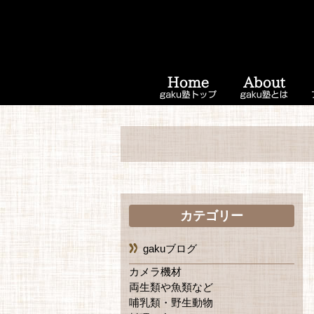
カテゴリー
gakuブログ
カメラ機材
両生類や魚類など
哺乳類・野生動物