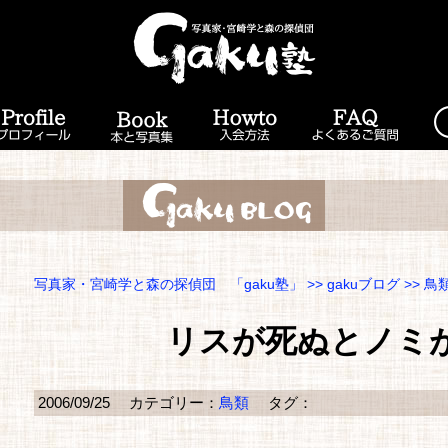
写真家・宮崎学と森の探偵団 「gaku塾」
>>
gakuブログ
>>
鳥
リスが死ぬとノミ
2006/09/25
カテゴリー：
鳥類
タグ：