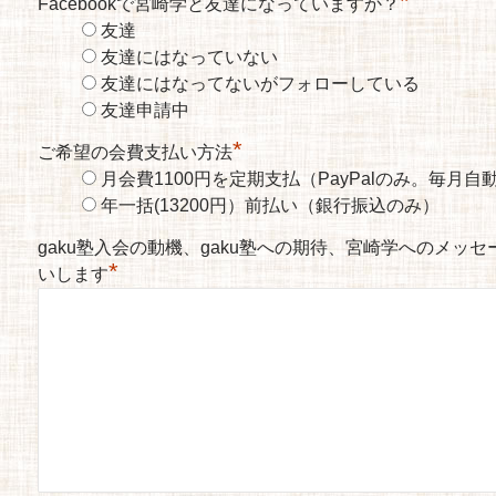
*
Facebookで宮崎学と友達になっていますか？
友達
友達にはなっていない
友達にはなってないがフォローしている
友達申請中
*
ご希望の会費支払い方法
月会費1100円を定期支払（PayPalのみ。毎月
年一括(13200円）前払い（銀行振込のみ）
gaku塾入会の動機、gaku塾への期待、宮崎学へのメッ
*
いします