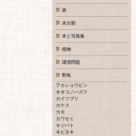
旅
未分類
本と写真集
植物
環境問題
野鳥
アカショウビン
オオコノハズク
カイツブリ
カケス
カモ
カワセミ
キジバト
キビタキ