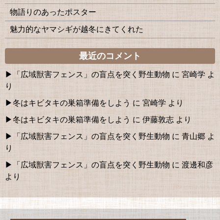
物語りのあったポスター
魅力的なヤマシギが越冬にきてくれた
最近のコメント
「広域獣害フェンス」の盲点を突く野生動物
に
宮崎学
よ
り
冬はキビタキの巣箱準備をしよう
に
宮崎学
より
冬はキビタキの巣箱準備をしよう
に
伊藤敦志
より
「広域獣害フェンス」の盲点を突く野生動物
に
青山郷
よ
り
「広域獣害フェンス」の盲点を突く野生動物
に
渡邊和彦
より