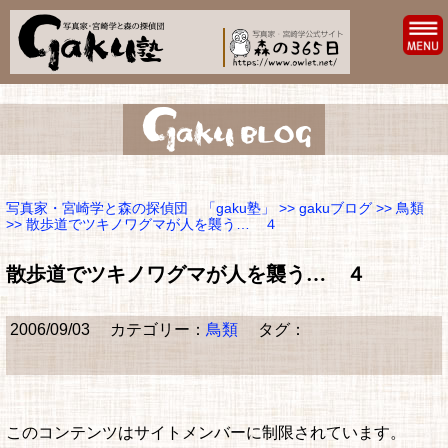
写真家・宮崎学と森の探偵団 「gaku塾」
>>
gakuブログ
>>
鳥類
>> 散歩道でツキノワグマが人を襲う… ４
散歩道でツキノワグマが人を襲う… ４
2006/09/03
カテゴリー：
鳥類
タグ：
このコンテンツはサイトメンバーに制限されています。