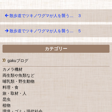
散歩道でツキノワグマが人を襲う… ３
散歩道でツキノワグマが人を襲う… ５
カテゴリー
gakuブログ
カメラ機材
両生類や魚類など
哺乳類・野生動物
料理・食
旅・取材・人
昆虫
植物
環境・ゴミ・現代社会