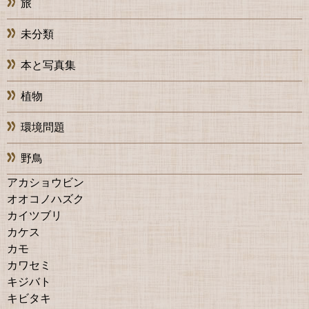
旅
未分類
本と写真集
植物
環境問題
野鳥
アカショウビン
オオコノハズク
カイツブリ
カケス
カモ
カワセミ
キジバト
キビタキ