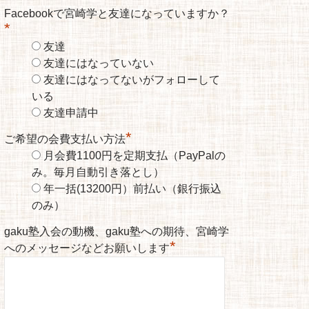
Facebookで宮崎学と友達になっていますか？
*
友達
友達にはなっていない
友達にはなってないがフォローして
いる
友達申請中
*
ご希望の会費支払い方法
月会費1100円を定期支払（PayPalの
み。毎月自動引き落とし）
年一括(13200円）前払い（銀行振込
のみ）
gaku塾入会の動機、gaku塾への期待、宮崎学
*
へのメッセージなどお願いします