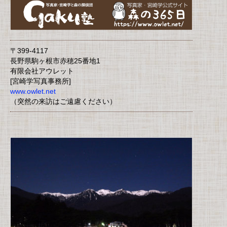
〒399-4117
長野県駒ヶ根市赤穂25番地1
有限会社アウレット
[宮崎学写真事務所]
www.owlet.net
（突然の来訪はご遠慮ください）