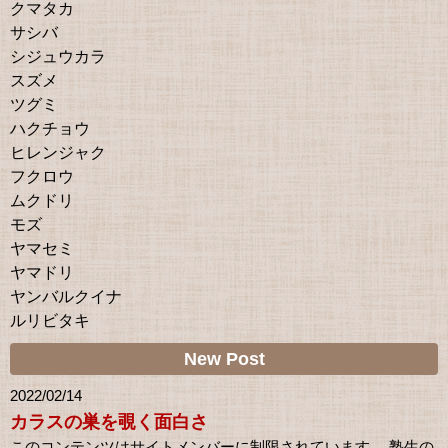
クマタカ
サシバ
シジュウカラ
スズメ
ツグミ
ハクチョウ
ヒレンジャク
フクロウ
ムクドリ
モズ
ヤマセミ
ヤマドリ
ヤンバルクイナ
ルリビタキ
New Post
2022/02/14
カラスの巣を覗く面白さ
このコンテンツはサイトメンバーに制限されています。 塾生の