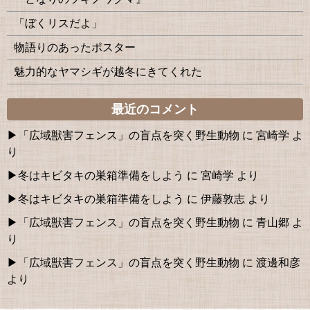
「ぼくリスだよ」
物語りのあったポスター
魅力的なヤマシギが越冬にきてくれた
最近のコメント
「広域獣害フェンス」の盲点を突く野生動物
に
宮崎学
よ
り
冬はキビタキの巣箱準備をしよう
に
宮崎学
より
冬はキビタキの巣箱準備をしよう
に
伊藤敦志
より
「広域獣害フェンス」の盲点を突く野生動物
に
青山郷
よ
り
「広域獣害フェンス」の盲点を突く野生動物
に
渡邊和彦
より