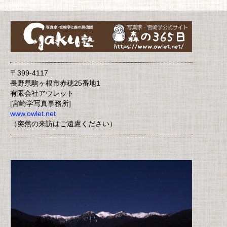
〒399-4117
長野県駒ヶ根市赤穂25番地1
有限会社アウレット
[宮崎学写真事務所]
www.owlet.net
（突然の来訪はご遠慮ください）