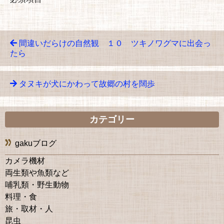
間違いだらけの自然観 １０ ツキノワグマに出会っ
たら
タヌキが犬にかわって故郷の村を闊歩
カテゴリー
gakuブログ
カメラ機材
両生類や魚類など
哺乳類・野生動物
料理・食
旅・取材・人
昆虫