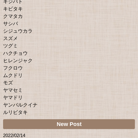
キジバト
キビタキ
クマタカ
サシバ
シジュウカラ
スズメ
ツグミ
ハクチョウ
ヒレンジャク
フクロウ
ムクドリ
モズ
ヤマセミ
ヤマドリ
ヤンバルクイナ
ルリビタキ
New Post
2022/02/14