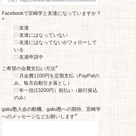
Facebookで宮崎学と友達になっていますか？
*
友達
友達にはなっていない
友達にはなってないがフォローして
いる
友達申請中
*
ご希望の会費支払い方法
月会費1100円を定期支払（PayPalの
み。毎月自動引き落とし）
年一括(13200円）前払い（銀行振込
のみ）
gaku塾入会の動機、gaku塾への期待、宮崎学
*
へのメッセージなどお願いします