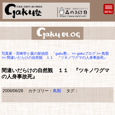
写真家・宮崎学と森の探偵団 「gaku塾」
>>
gakuブログ
>>
鳥類
>> 間違いだらけの自然観 １１ 『ツキノワグマの人身事故死』
間違いだらけの自然観 １１ 『ツキノワグマ
の人身事故死』
2006/06/28
カテゴリー：
鳥類
タグ：