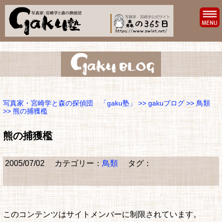
写真家・宮崎学と森の探偵団 「gaku塾」
>>
gakuブログ
>>
鳥類
>> 熊の捕獲檻
熊の捕獲檻
2005/07/02
カテゴリー：
鳥類
タグ：
このコンテンツはサイトメンバーに制限されています。