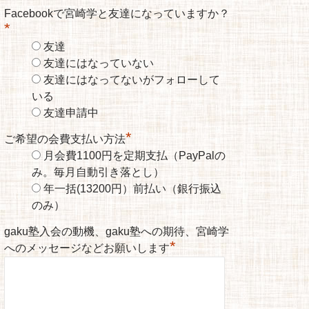
Facebookで宮崎学と友達になっていますか？
*
友達
友達にはなっていない
友達にはなってないがフォローして
いる
友達申請中
*
ご希望の会費支払い方法
月会費1100円を定期支払（PayPalの
み。毎月自動引き落とし）
年一括(13200円）前払い（銀行振込
のみ）
gaku塾入会の動機、gaku塾への期待、宮崎学
*
へのメッセージなどお願いします