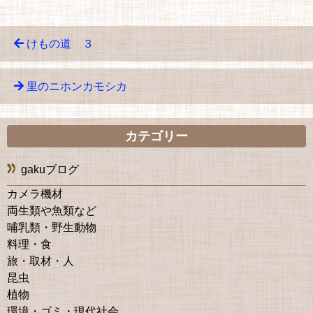
けもの道 ３
里のニホンカモシカ
カテゴリー
gakuブログ
カメラ機材
両生類や魚類など
哺乳類・野生動物
料理・食
旅・取材・人
昆虫
植物
環境・ゴミ・現代社会