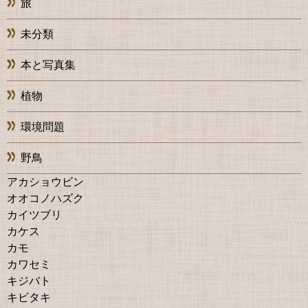
旅
未分類
本と写真集
植物
環境問題
野鳥
アカショウビン
オオコノハズク
カイツブリ
カケス
カモ
カワセミ
キジバト
キビタキ