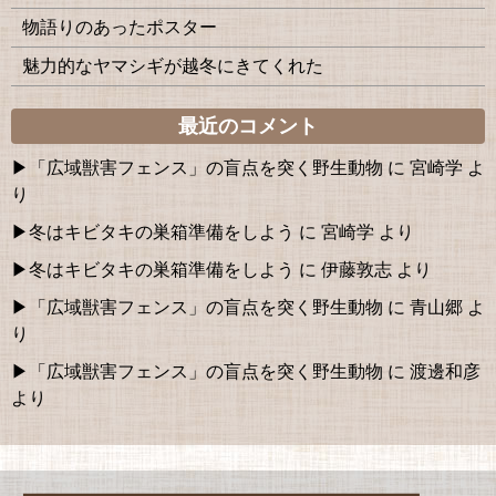
物語りのあったポスター
魅力的なヤマシギが越冬にきてくれた
最近のコメント
「広域獣害フェンス」の盲点を突く野生動物
に
宮崎学
よ
り
冬はキビタキの巣箱準備をしよう
に
宮崎学
より
冬はキビタキの巣箱準備をしよう
に
伊藤敦志
より
「広域獣害フェンス」の盲点を突く野生動物
に
青山郷
よ
り
「広域獣害フェンス」の盲点を突く野生動物
に
渡邊和彦
より