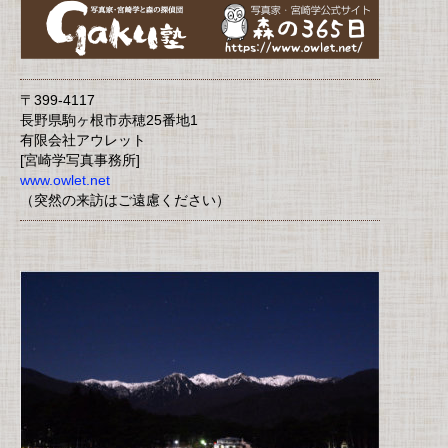
〒399-4117
長野県駒ヶ根市赤穂25番地1
有限会社アウレット
[宮崎学写真事務所]
www.owlet.net
（突然の来訪はご遠慮ください）