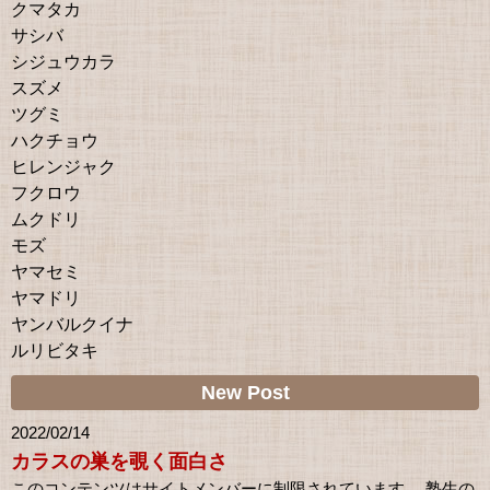
クマタカ
サシバ
シジュウカラ
スズメ
ツグミ
ハクチョウ
ヒレンジャク
フクロウ
ムクドリ
モズ
ヤマセミ
ヤマドリ
ヤンバルクイナ
ルリビタキ
New Post
2022/02/14
カラスの巣を覗く面白さ
このコンテンツはサイトメンバーに制限されています。 塾生の