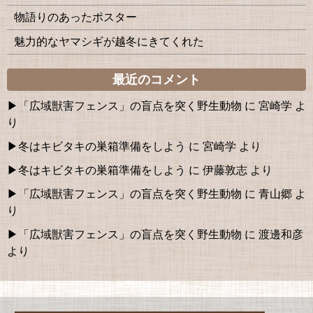
物語りのあったポスター
魅力的なヤマシギが越冬にきてくれた
最近のコメント
「広域獣害フェンス」の盲点を突く野生動物
に
宮崎学
よ
り
冬はキビタキの巣箱準備をしよう
に
宮崎学
より
冬はキビタキの巣箱準備をしよう
に
伊藤敦志
より
「広域獣害フェンス」の盲点を突く野生動物
に
青山郷
よ
り
「広域獣害フェンス」の盲点を突く野生動物
に
渡邊和彦
より