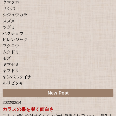
クマタカ
サシバ
シジュウカラ
スズメ
ツグミ
ハクチョウ
ヒレンジャク
フクロウ
ムクドリ
モズ
ヤマセミ
ヤマドリ
ヤンバルクイナ
ルリビタキ
New Post
2022/02/14
カラスの巣を覗く面白さ
このコンテンツはサイトメンバーに制限されています。 塾生の