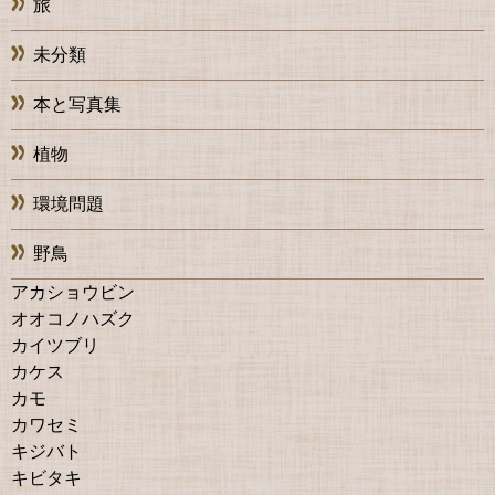
旅
未分類
本と写真集
植物
環境問題
野鳥
アカショウビン
オオコノハズク
カイツブリ
カケス
カモ
カワセミ
キジバト
キビタキ