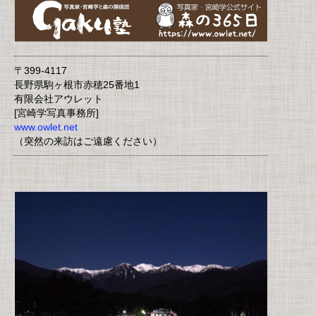
〒399-4117
長野県駒ヶ根市赤穂25番地1
有限会社アウレット
[宮崎学写真事務所]
www.owlet.net
（突然の来訪はご遠慮ください）