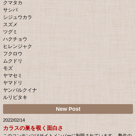
クマタカ
サシバ
シジュウカラ
スズメ
ツグミ
ハクチョウ
ヒレンジャク
フクロウ
ムクドリ
モズ
ヤマセミ
ヤマドリ
ヤンバルクイナ
ルリビタキ
New Post
2022/02/14
カラスの巣を覗く面白さ
このコンテンツはサイトメンバーに制限されています。 塾生の