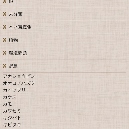
旅
未分類
本と写真集
植物
環境問題
野鳥
アカショウビン
オオコノハズク
カイツブリ
カケス
カモ
カワセミ
キジバト
キビタキ