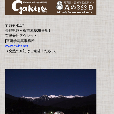
〒399-4117
長野県駒ヶ根市赤穂25番地1
有限会社アウレット
[宮崎学写真事務所]
www.owlet.net
（突然の来訪はご遠慮ください）