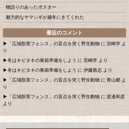
物語りのあったポスター
魅力的なヤマシギが越冬にきてくれた
最近のコメント
「広域獣害フェンス」の盲点を突く野生動物
に
宮崎学
よ
り
冬はキビタキの巣箱準備をしよう
に
宮崎学
より
冬はキビタキの巣箱準備をしよう
に
伊藤敦志
より
「広域獣害フェンス」の盲点を突く野生動物
に
青山郷
よ
り
「広域獣害フェンス」の盲点を突く野生動物
に
渡邊和彦
より