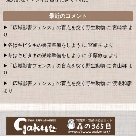
最近のコメント
「広域獣害フェンス」の盲点を突く野生動物
に
宮崎学
よ
り
冬はキビタキの巣箱準備をしよう
に
宮崎学
より
冬はキビタキの巣箱準備をしよう
に
伊藤敦志
より
「広域獣害フェンス」の盲点を突く野生動物
に
青山郷
よ
り
「広域獣害フェンス」の盲点を突く野生動物
に
渡邊和彦
より