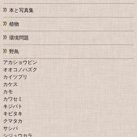
本と写真集
植物
環境問題
野鳥
アカショウビン
オオコノハズク
カイツブリ
カケス
カモ
カワセミ
キジバト
キビタキ
クマタカ
サシバ
シジュウカラ