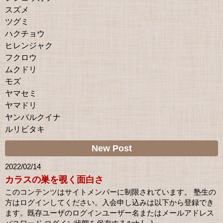
スズメ
ツグミ
ハクチョウ
ヒレンジャク
フクロウ
ムクドリ
モズ
ヤマセミ
ヤマドリ
ヤンバルクイナ
ルリビタキ
New Post
2022/02/14
カラスの巣を覗く面白さ
このコンテンツはサイトメンバーに制限されています。 塾生の
方はログインしてください。入会申し込みは以下から登録でき
ます。既存ユーザのログインユーザー名またはメールアドレス