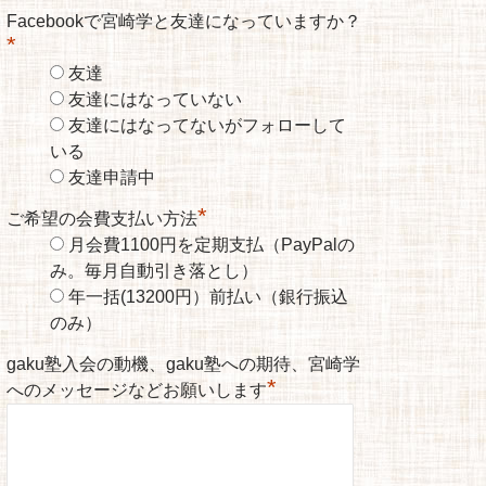
Facebookで宮崎学と友達になっていますか？
*
友達
友達にはなっていない
友達にはなってないがフォローして
いる
友達申請中
*
ご希望の会費支払い方法
月会費1100円を定期支払（PayPalの
み。毎月自動引き落とし）
年一括(13200円）前払い（銀行振込
のみ）
gaku塾入会の動機、gaku塾への期待、宮崎学
*
へのメッセージなどお願いします