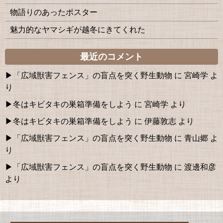
物語りのあったポスター
魅力的なヤマシギが越冬にきてくれた
最近のコメント
「広域獣害フェンス」の盲点を突く野生動物
に
宮崎学
よ
り
冬はキビタキの巣箱準備をしよう
に
宮崎学
より
冬はキビタキの巣箱準備をしよう
に
伊藤敦志
より
「広域獣害フェンス」の盲点を突く野生動物
に
青山郷
よ
り
「広域獣害フェンス」の盲点を突く野生動物
に
渡邊和彦
より