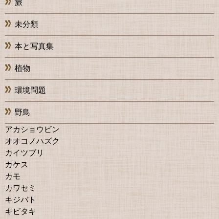
旅
未分類
本と写真集
植物
環境問題
野鳥
アカショウビン
オオコノハズク
カイツブリ
カケス
カモ
カワセミ
キジバト
キビタキ