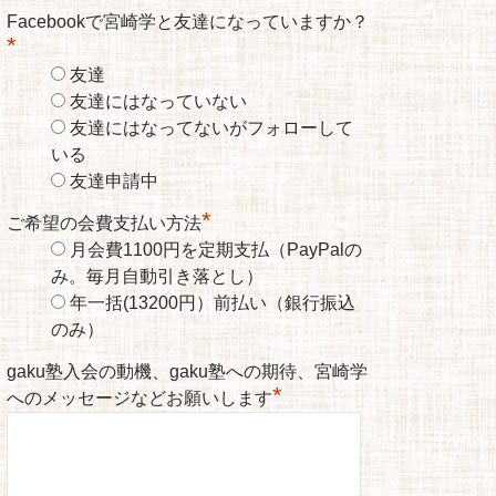
Facebookで宮崎学と友達になっていますか？
*
友達
友達にはなっていない
友達にはなってないがフォローして
いる
友達申請中
*
ご希望の会費支払い方法
月会費1100円を定期支払（PayPalの
み。毎月自動引き落とし）
年一括(13200円）前払い（銀行振込
のみ）
gaku塾入会の動機、gaku塾への期待、宮崎学
*
へのメッセージなどお願いします