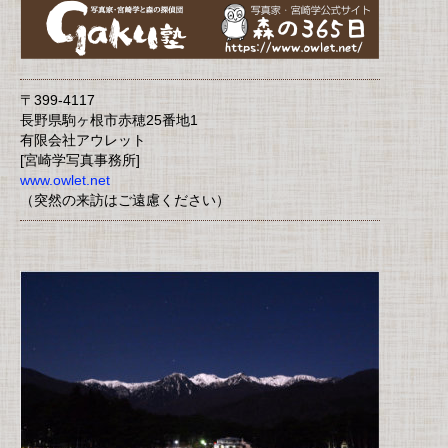
〒399-4117
長野県駒ヶ根市赤穂25番地1
有限会社アウレット
[宮崎学写真事務所]
www.owlet.net
（突然の来訪はご遠慮ください）