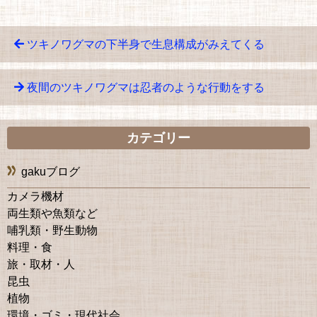
ツキノワグマの下半身で生息構成がみえてくる
夜間のツキノワグマは忍者のような行動をする
カテゴリー
gakuブログ
カメラ機材
両生類や魚類など
哺乳類・野生動物
料理・食
旅・取材・人
昆虫
植物
環境・ゴミ・現代社会