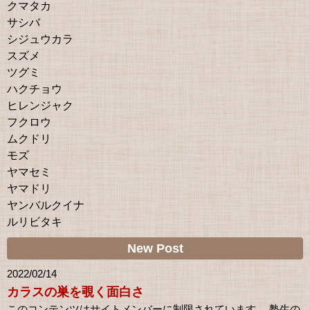
クマタカ
サシバ
シジュウカラ
スズメ
ツグミ
ハクチョウ
ヒレンジャク
フクロウ
ムクドリ
モズ
ヤマセミ
ヤマドリ
ヤンバルクイナ
ルリビタキ
New Post
2022/02/14
カラスの巣を覗く面白さ
このコンテンツはサイトメンバーに制限されています。 塾生の