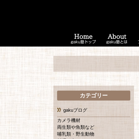
カテゴリー
gakuブログ
カメラ機材
両生類や魚類など
哺乳類・野生動物