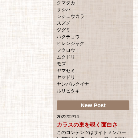
クマタカ
サシバ
シジュウカラ
スズメ
ツグミ
ハクチョウ
ヒレンジャク
フクロウ
ムクドリ
モズ
ヤマセミ
ヤマドリ
ヤンバルクイナ
ルリビタキ
New Post
2022/02/14
カラスの巣を覗く面白さ
このコンテンツはサイトメンバー