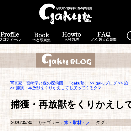
写真家・宮崎学と森の探偵団 「gaku塾」
>>
gakuブログ
>>
旅
>> 捕獲・再放獣をくりかえしても戻ってくるクマ
捕獲・再放獣をくりかえし
2020/09/30
カテゴリー：
旅・取材・人
タグ：