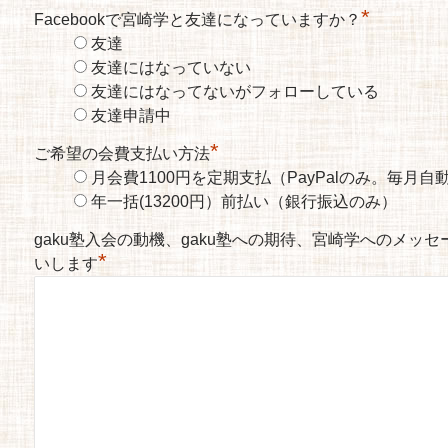
*
Facebookで宮崎学と友達になっていますか？
友達
友達にはなっていない
友達にはなってないがフォローしている
友達申請中
*
ご希望の会費支払い方法
月会費1100円を定期支払（PayPalのみ。毎月
年一括(13200円）前払い（銀行振込のみ）
gaku塾入会の動機、gaku塾への期待、宮崎学へのメッ
*
いします