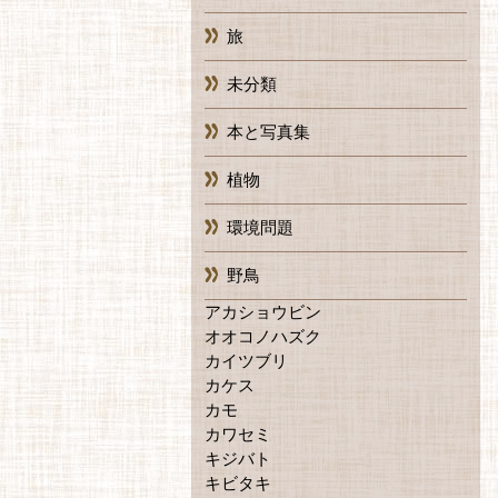
旅
未分類
本と写真集
植物
環境問題
野鳥
アカショウビン
オオコノハズク
カイツブリ
カケス
カモ
カワセミ
キジバト
キビタキ