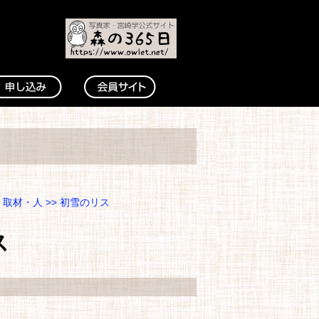
・取材・人
>> 初雪のリス
ス