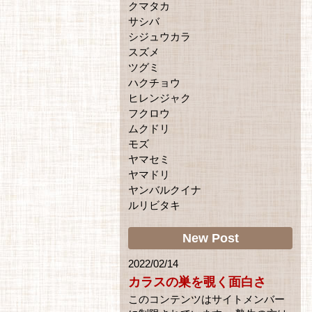
クマタカ
サシバ
シジュウカラ
スズメ
ツグミ
ハクチョウ
ヒレンジャク
フクロウ
ムクドリ
モズ
ヤマセミ
ヤマドリ
ヤンバルクイナ
ルリビタキ
New Post
2022/02/14
カラスの巣を覗く面白さ
このコンテンツはサイトメンバー