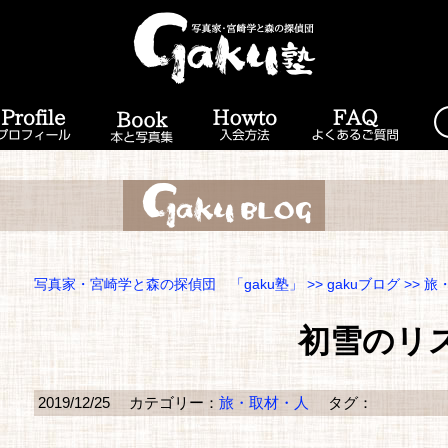
写真家・宮崎学と森の探偵団 「gaku塾」
>>
gakuブログ
>>
旅
初雪のリ
2019/12/25
カテゴリー：
旅・取材・人
タグ：