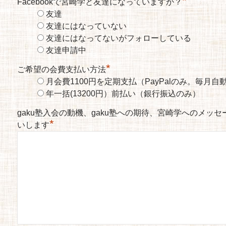
*
Facebookで宮崎学と友達になっていますか？
友達
友達にはなっていない
友達にはなってないがフォローしている
友達申請中
*
ご希望の会費支払い方法
月会費1100円を定期支払（PayPalのみ。毎月
年一括(13200円）前払い（銀行振込のみ）
gaku塾入会の動機、gaku塾への期待、宮崎学へのメッ
*
いします