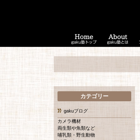
カテゴリー
gakuブログ
カメラ機材
両生類や魚類など
哺乳類・野生動物