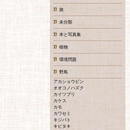
旅
未分類
本と写真集
植物
環境問題
野鳥
アカショウビン
オオコノハズク
カイツブリ
カケス
カモ
カワセミ
キジバト
キビタキ