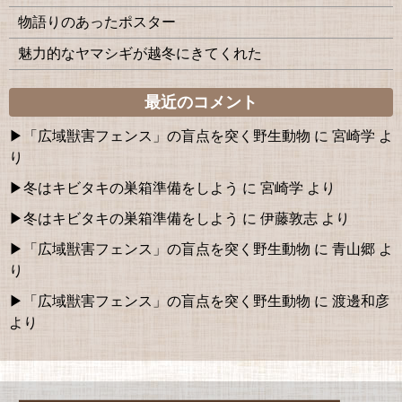
物語りのあったポスター
魅力的なヤマシギが越冬にきてくれた
最近のコメント
「広域獣害フェンス」の盲点を突く野生動物
に
宮崎学
よ
り
冬はキビタキの巣箱準備をしよう
に
宮崎学
より
冬はキビタキの巣箱準備をしよう
に
伊藤敦志
より
「広域獣害フェンス」の盲点を突く野生動物
に
青山郷
よ
り
「広域獣害フェンス」の盲点を突く野生動物
に
渡邊和彦
より