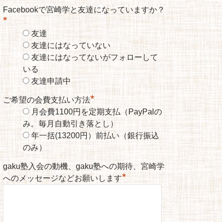
Facebookで宮崎学と友達になっていますか？
*
友達
友達にはなっていない
友達にはなってないがフォローして
いる
友達申請中
*
ご希望の会費支払い方法
月会費1100円を定期支払（PayPalの
み。毎月自動引き落とし）
年一括(13200円）前払い（銀行振込
のみ）
gaku塾入会の動機、gaku塾への期待、宮崎学
*
へのメッセージなどお願いします