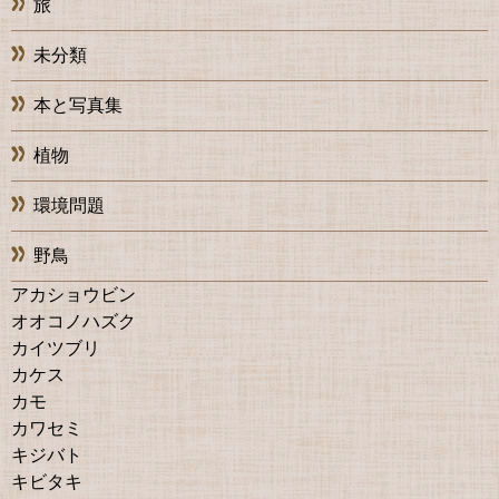
旅
未分類
本と写真集
植物
環境問題
野鳥
アカショウビン
オオコノハズク
カイツブリ
カケス
カモ
カワセミ
キジバト
キビタキ