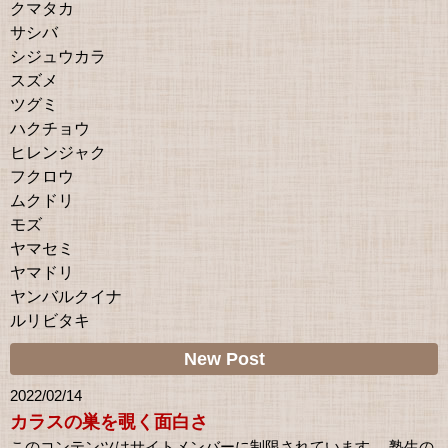
クマタカ
サシバ
シジュウカラ
スズメ
ツグミ
ハクチョウ
ヒレンジャク
フクロウ
ムクドリ
モズ
ヤマセミ
ヤマドリ
ヤンバルクイナ
ルリビタキ
New Post
2022/02/14
カラスの巣を覗く面白さ
このコンテンツはサイトメンバーに制限されています。 塾生の