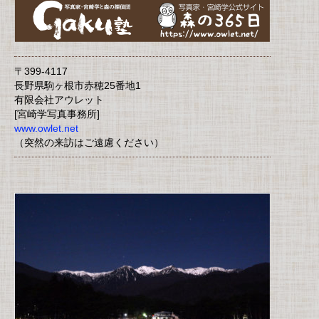
〒399-4117
長野県駒ヶ根市赤穂25番地1
有限会社アウレット
[宮崎学写真事務所]
www.owlet.net
（突然の来訪はご遠慮ください）