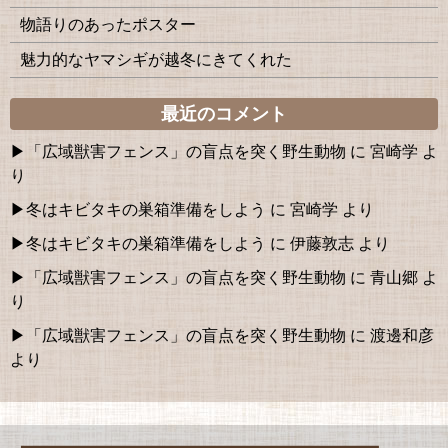
物語りのあったポスター
魅力的なヤマシギが越冬にきてくれた
最近のコメント
「広域獣害フェンス」の盲点を突く野生動物
に
宮崎学
よ
り
冬はキビタキの巣箱準備をしよう
に
宮崎学
より
冬はキビタキの巣箱準備をしよう
に
伊藤敦志
より
「広域獣害フェンス」の盲点を突く野生動物
に
青山郷
よ
り
「広域獣害フェンス」の盲点を突く野生動物
に
渡邊和彦
より