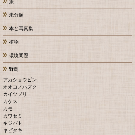
旅
未分類
本と写真集
植物
環境問題
野鳥
アカショウビン
オオコノハズク
カイツブリ
カケス
カモ
カワセミ
キジバト
キビタキ