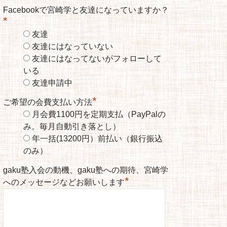
Facebookで宮崎学と友達になっていますか？
*
友達
友達にはなっていない
友達にはなってないがフォローして
いる
友達申請中
*
ご希望の会費支払い方法
月会費1100円を定期支払（PayPalの
み。毎月自動引き落とし）
年一括(13200円）前払い（銀行振込
のみ）
gaku塾入会の動機、gaku塾への期待、宮崎学
*
へのメッセージなどお願いします