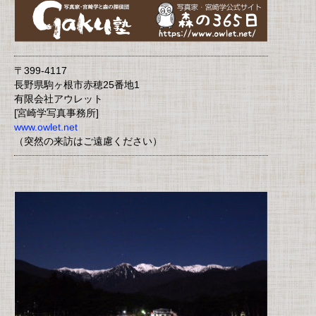
〒399-4117
長野県駒ヶ根市赤穂25番地1
有限会社アウレット
[宮崎学写真事務所]
www.owlet.net
（突然の来訪はご遠慮ください）