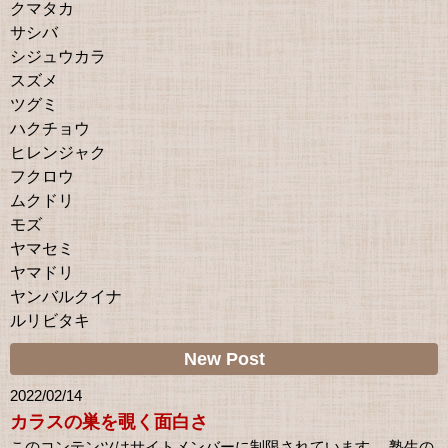
クマタカ
サシバ
シジュウカラ
スズメ
ツグミ
ハクチョウ
ヒレンジャク
フクロウ
ムクドリ
モズ
ヤマセミ
ヤマドリ
ヤンバルクイナ
ルリビタキ
New Post
2022/02/14
カラスの巣を覗く面白さ
このコンテンツはサイトメンバーに制限されています。 塾生の