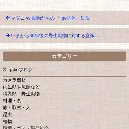
マダニ vs 動物たちの 「ige抗体」対決
いまから30年後の野生動物に対する意識…
カテゴリー
gakuブログ
カメラ機材
両生類や魚類など
哺乳類・野生動物
料理・食
旅・取材・人
昆虫
植物
環境・ゴミ・現代社会