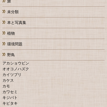
旅
未分類
本と写真集
植物
環境問題
野鳥
アカショウビン
オオコノハズク
カイツブリ
カケス
カモ
カワセミ
キジバト
キビタキ