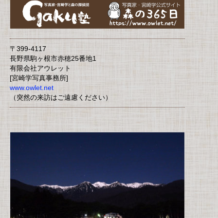
〒399-4117
長野県駒ヶ根市赤穂25番地1
有限会社アウレット
[宮崎学写真事務所]
www.owlet.net
（突然の来訪はご遠慮ください）