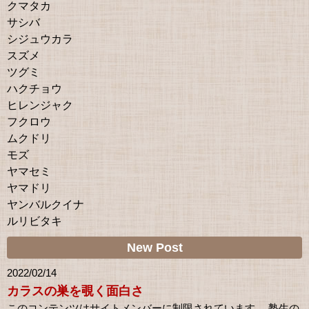
クマタカ
サシバ
シジュウカラ
スズメ
ツグミ
ハクチョウ
ヒレンジャク
フクロウ
ムクドリ
モズ
ヤマセミ
ヤマドリ
ヤンバルクイナ
ルリビタキ
New Post
2022/02/14
カラスの巣を覗く面白さ
このコンテンツはサイトメンバーに制限されています。 塾生の