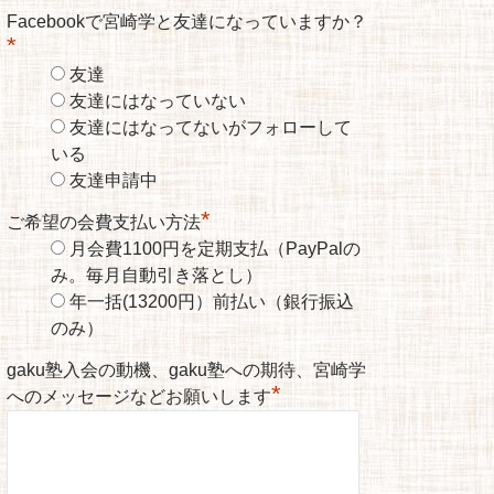
Facebookで宮崎学と友達になっていますか？
*
友達
友達にはなっていない
友達にはなってないがフォローして
いる
友達申請中
*
ご希望の会費支払い方法
月会費1100円を定期支払（PayPalの
み。毎月自動引き落とし）
年一括(13200円）前払い（銀行振込
のみ）
gaku塾入会の動機、gaku塾への期待、宮崎学
*
へのメッセージなどお願いします