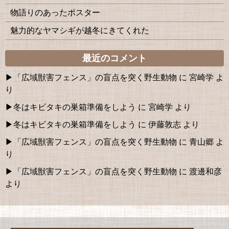
物語りのあったポスター
魅力的なヤマシギが越冬にきてくれた
最近のコメント
「広域獣害フェンス」の盲点を突く野生動物
に
宮崎学
よ
り
冬はキビタキの巣箱準備をしよう
に
宮崎学
より
冬はキビタキの巣箱準備をしよう
に
伊藤敦志
より
「広域獣害フェンス」の盲点を突く野生動物
に
青山郷
よ
り
「広域獣害フェンス」の盲点を突く野生動物
に
渡邊和彦
より