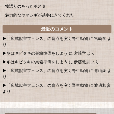
物語りのあったポスター
魅力的なヤマシギが越冬にきてくれた
最近のコメント
「広域獣害フェンス」の盲点を突く野生動物
に
宮崎学
よ
り
冬はキビタキの巣箱準備をしよう
に
宮崎学
より
冬はキビタキの巣箱準備をしよう
に
伊藤敦志
より
「広域獣害フェンス」の盲点を突く野生動物
に
青山郷
よ
り
「広域獣害フェンス」の盲点を突く野生動物
に
渡邊和彦
より