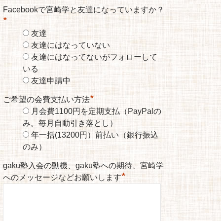
Facebookで宮崎学と友達になっていますか？
*
友達
友達にはなっていない
友達にはなってないがフォローして
いる
友達申請中
*
ご希望の会費支払い方法
月会費1100円を定期支払（PayPalの
み。毎月自動引き落とし）
年一括(13200円）前払い（銀行振込
のみ）
gaku塾入会の動機、gaku塾への期待、宮崎学
*
へのメッセージなどお願いします