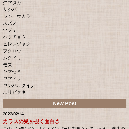
クマタカ
サシバ
シジュウカラ
スズメ
ツグミ
ハクチョウ
ヒレンジャク
フクロウ
ムクドリ
モズ
ヤマセミ
ヤマドリ
ヤンバルクイナ
ルリビタキ
New Post
2022/02/14
カラスの巣を覗く面白さ
このコンテンツはサイトメンバーに制限されています。 塾生の