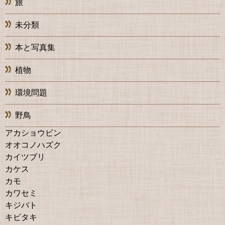
旅
未分類
本と写真集
植物
環境問題
野鳥
アカショウビン
オオコノハズク
カイツブリ
カケス
カモ
カワセミ
キジバト
キビタキ