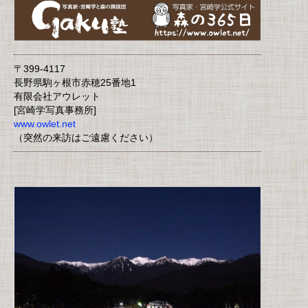
〒399-4117
長野県駒ヶ根市赤穂25番地1
有限会社アウレット
[宮崎学写真事務所]
www.owlet.net
（突然の来訪はご遠慮ください）