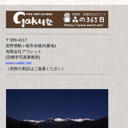
〒399-4117
長野県駒ヶ根市赤穂25番地1
有限会社アウレット
[宮崎学写真事務所]
www.owlet.net
（突然の来訪はご遠慮ください）