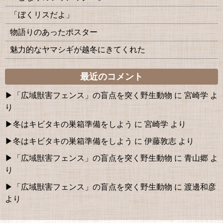
「ぼくリスだよ」
物語りのあったポスター
魅力的なヤマシギが越冬にきてくれた
最近のコメント
「広域獣害フェンス」の盲点を突く野生動物
に
宮崎学
よ
り
冬はキビタキの巣箱準備をしよう
に
宮崎学
より
冬はキビタキの巣箱準備をしよう
に
伊藤敦志
より
「広域獣害フェンス」の盲点を突く野生動物
に
青山郷
よ
り
「広域獣害フェンス」の盲点を突く野生動物
に
渡邊和彦
より