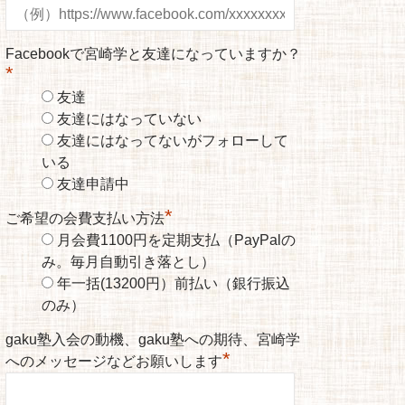
Facebookで宮崎学と友達になっていますか？
*
友達
友達にはなっていない
友達にはなってないがフォローして
いる
友達申請中
*
ご希望の会費支払い方法
月会費1100円を定期支払（PayPalの
み。毎月自動引き落とし）
年一括(13200円）前払い（銀行振込
のみ）
gaku塾入会の動機、gaku塾への期待、宮崎学
*
へのメッセージなどお願いします