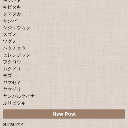
キジバト
キビタキ
クマタカ
サシバ
シジュウカラ
スズメ
ツグミ
ハクチョウ
ヒレンジャク
フクロウ
ムクドリ
モズ
ヤマセミ
ヤマドリ
ヤンバルクイナ
ルリビタキ
New Post
2022/02/14