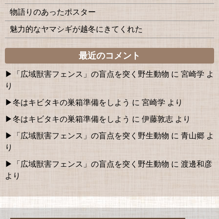
物語りのあったポスター
魅力的なヤマシギが越冬にきてくれた
最近のコメント
「広域獣害フェンス」の盲点を突く野生動物
に
宮崎学
よ
り
冬はキビタキの巣箱準備をしよう
に
宮崎学
より
冬はキビタキの巣箱準備をしよう
に
伊藤敦志
より
「広域獣害フェンス」の盲点を突く野生動物
に
青山郷
よ
り
「広域獣害フェンス」の盲点を突く野生動物
に
渡邊和彦
より