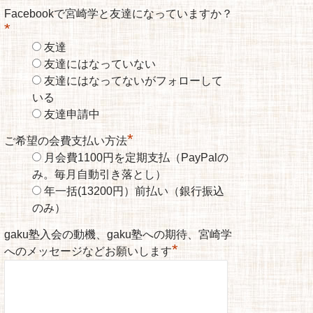
Facebookで宮崎学と友達になっていますか？
*
友達
友達にはなっていない
友達にはなってないがフォローして
いる
友達申請中
*
ご希望の会費支払い方法
月会費1100円を定期支払（PayPalの
み。毎月自動引き落とし）
年一括(13200円）前払い（銀行振込
のみ）
gaku塾入会の動機、gaku塾への期待、宮崎学
*
へのメッセージなどお願いします