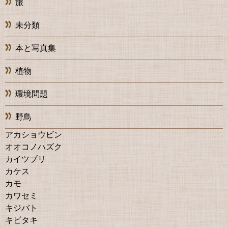
旅
未分類
本と写真集
植物
環境問題
野鳥
アカショウビン
オオコノハズク
カイツブリ
カケス
カモ
カワセミ
キジバト
キビタキ