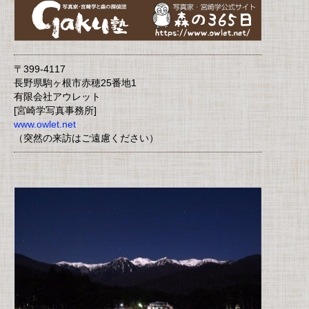
〒399-4117
長野県駒ヶ根市赤穂25番地1
有限会社アウレット
[宮崎学写真事務所]
www.owlet.net
（突然の来訪はご遠慮ください）