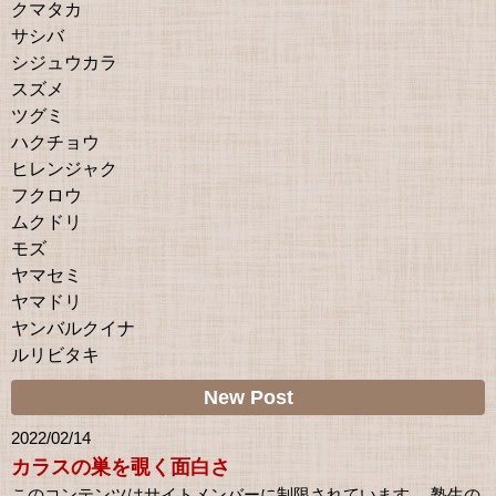
クマタカ
サシバ
シジュウカラ
スズメ
ツグミ
ハクチョウ
ヒレンジャク
フクロウ
ムクドリ
モズ
ヤマセミ
ヤマドリ
ヤンバルクイナ
ルリビタキ
New Post
2022/02/14
カラスの巣を覗く面白さ
このコンテンツはサイトメンバーに制限されています。 塾生の