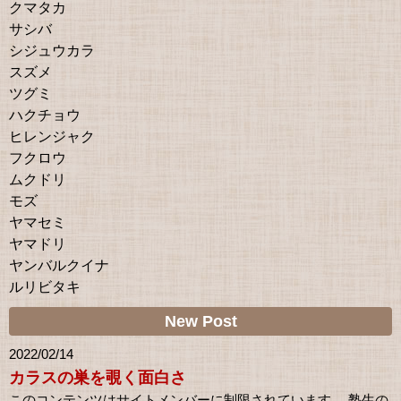
クマタカ
サシバ
シジュウカラ
スズメ
ツグミ
ハクチョウ
ヒレンジャク
フクロウ
ムクドリ
モズ
ヤマセミ
ヤマドリ
ヤンバルクイナ
ルリビタキ
New Post
2022/02/14
カラスの巣を覗く面白さ
このコンテンツはサイトメンバーに制限されています。 塾生の