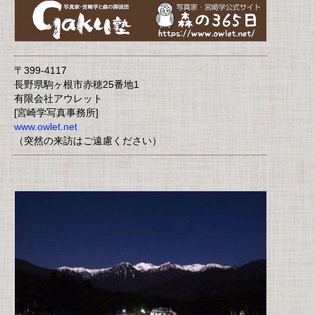
〒399-4117
長野県駒ヶ根市赤穂25番地1
有限会社アウレット
[宮崎学写真事務所]
www.owlet.net
（突然の来訪はご遠慮ください）