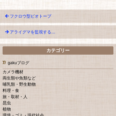
フクロウ型ビオトープ
アライグマを監視する…
カテゴリー
gakuブログ
カメラ機材
両生類や魚類など
哺乳類・野生動物
料理・食
旅・取材・人
昆虫
植物
環境・ゴミ・現代社会