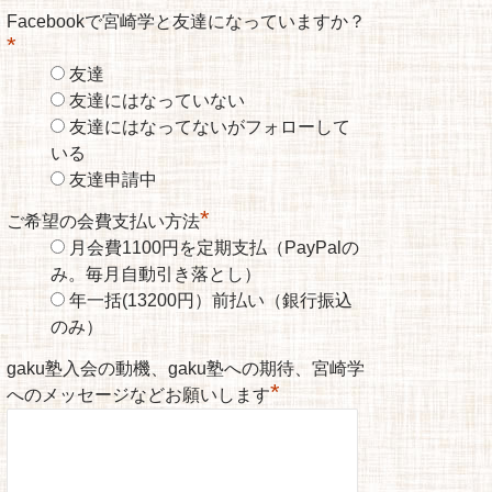
Facebookで宮崎学と友達になっていますか？
*
友達
友達にはなっていない
友達にはなってないがフォローして
いる
友達申請中
*
ご希望の会費支払い方法
月会費1100円を定期支払（PayPalの
み。毎月自動引き落とし）
年一括(13200円）前払い（銀行振込
のみ）
gaku塾入会の動機、gaku塾への期待、宮崎学
*
へのメッセージなどお願いします