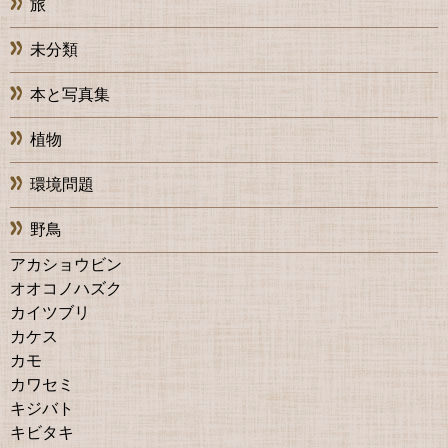
旅
未分類
本と写真集
植物
環境問題
野鳥
アカショウビン
オオコノハズク
カイツブリ
カケス
カモ
カワセミ
キジバト
キビタキ