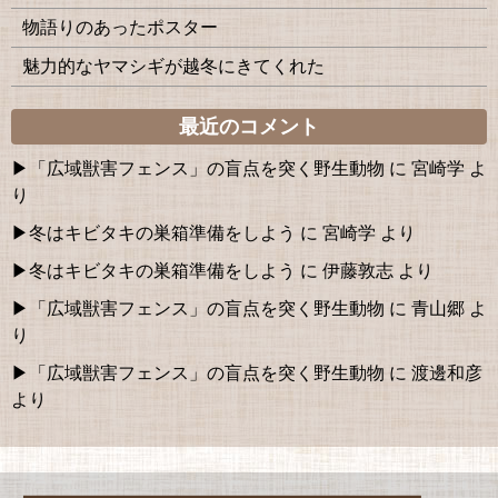
物語りのあったポスター
魅力的なヤマシギが越冬にきてくれた
最近のコメント
「広域獣害フェンス」の盲点を突く野生動物
に
宮崎学
よ
り
冬はキビタキの巣箱準備をしよう
に
宮崎学
より
冬はキビタキの巣箱準備をしよう
に
伊藤敦志
より
「広域獣害フェンス」の盲点を突く野生動物
に
青山郷
よ
り
「広域獣害フェンス」の盲点を突く野生動物
に
渡邊和彦
より