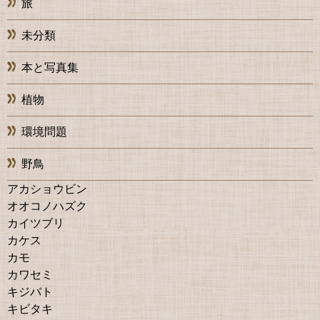
旅
未分類
本と写真集
植物
環境問題
野鳥
アカショウビン
オオコノハズク
カイツブリ
カケス
カモ
カワセミ
キジバト
キビタキ