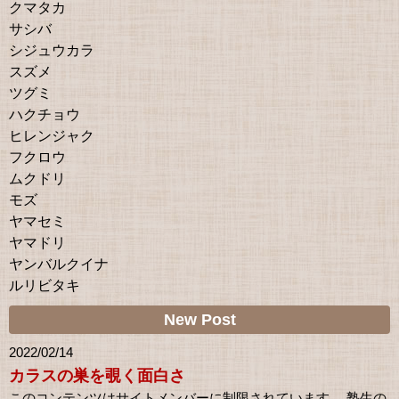
クマタカ
サシバ
シジュウカラ
スズメ
ツグミ
ハクチョウ
ヒレンジャク
フクロウ
ムクドリ
モズ
ヤマセミ
ヤマドリ
ヤンバルクイナ
ルリビタキ
New Post
2022/02/14
カラスの巣を覗く面白さ
このコンテンツはサイトメンバーに制限されています。 塾生の