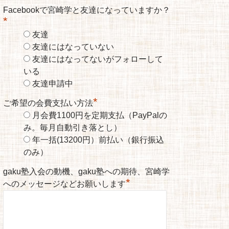
Facebookで宮崎学と友達になっていますか？
*
友達
友達にはなっていない
友達にはなってないがフォローして
いる
友達申請中
*
ご希望の会費支払い方法
月会費1100円を定期支払（PayPalの
み。毎月自動引き落とし）
年一括(13200円）前払い（銀行振込
のみ）
gaku塾入会の動機、gaku塾への期待、宮崎学
*
へのメッセージなどお願いします