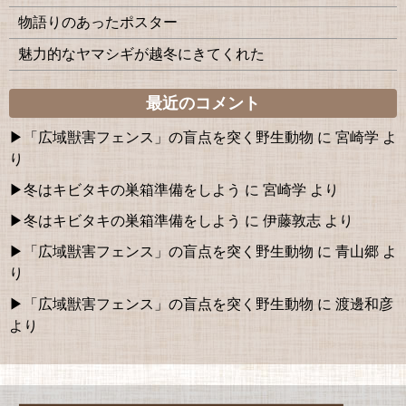
物語りのあったポスター
魅力的なヤマシギが越冬にきてくれた
最近のコメント
「広域獣害フェンス」の盲点を突く野生動物
に
宮崎学
よ
り
冬はキビタキの巣箱準備をしよう
に
宮崎学
より
冬はキビタキの巣箱準備をしよう
に
伊藤敦志
より
「広域獣害フェンス」の盲点を突く野生動物
に
青山郷
よ
り
「広域獣害フェンス」の盲点を突く野生動物
に
渡邊和彦
より