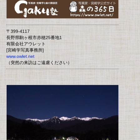
〒399-4117
長野県駒ヶ根市赤穂25番地1
有限会社アウレット
[宮崎学写真事務所]
www.owlet.net
（突然の来訪はご遠慮ください）