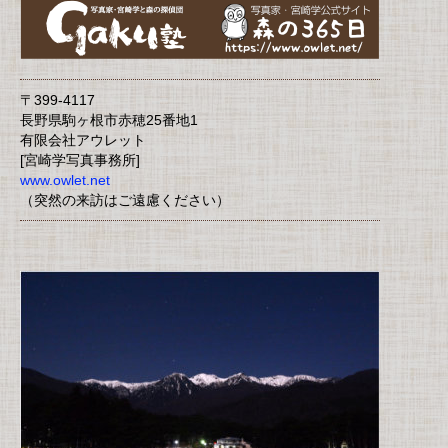
〒399-4117
長野県駒ヶ根市赤穂25番地1
有限会社アウレット
[宮崎学写真事務所]
www.owlet.net
（突然の来訪はご遠慮ください）