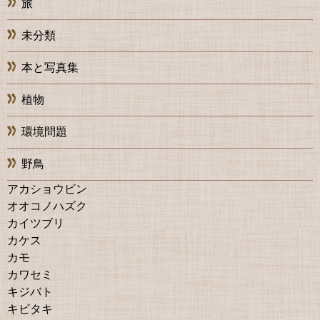
旅
未分類
本と写真集
植物
環境問題
野鳥
アカショウビン
オオコノハズク
カイツブリ
カケス
カモ
カワセミ
キジバト
キビタキ