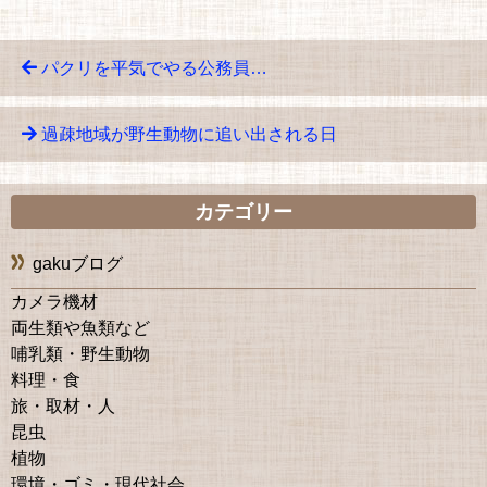
パクリを平気でやる公務員…
過疎地域が野生動物に追い出される日
カテゴリー
gakuブログ
カメラ機材
両生類や魚類など
哺乳類・野生動物
料理・食
旅・取材・人
昆虫
植物
環境・ゴミ・現代社会