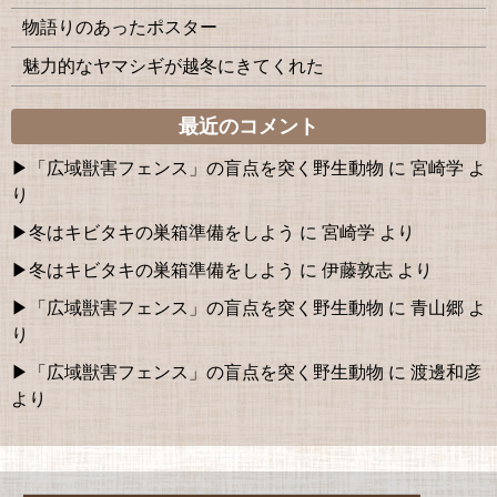
物語りのあったポスター
魅力的なヤマシギが越冬にきてくれた
最近のコメント
「広域獣害フェンス」の盲点を突く野生動物
に
宮崎学
よ
り
冬はキビタキの巣箱準備をしよう
に
宮崎学
より
冬はキビタキの巣箱準備をしよう
に
伊藤敦志
より
「広域獣害フェンス」の盲点を突く野生動物
に
青山郷
よ
り
「広域獣害フェンス」の盲点を突く野生動物
に
渡邊和彦
より