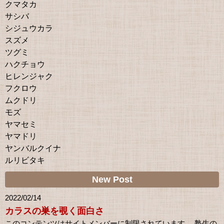
クマタカ
サシバ
シジュウカラ
スズメ
ツグミ
ハクチョウ
ヒレンジャク
フクロウ
ムクドリ
モズ
ヤマセミ
ヤマドリ
ヤンバルクイナ
ルリビタキ
New Post
2022/02/14
カラスの巣を覗く面白さ
このコンテンツはサイトメンバーに制限されています。 塾生の