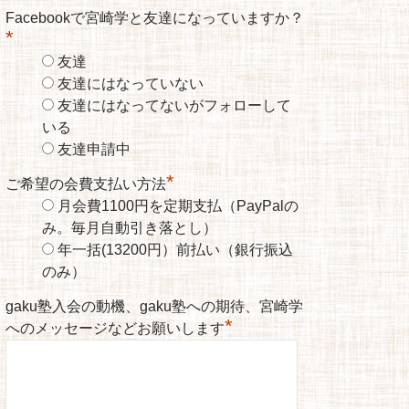
Facebookで宮崎学と友達になっていますか？
*
友達
友達にはなっていない
友達にはなってないがフォローして
いる
友達申請中
*
ご希望の会費支払い方法
月会費1100円を定期支払（PayPalの
み。毎月自動引き落とし）
年一括(13200円）前払い（銀行振込
のみ）
gaku塾入会の動機、gaku塾への期待、宮崎学
*
へのメッセージなどお願いします