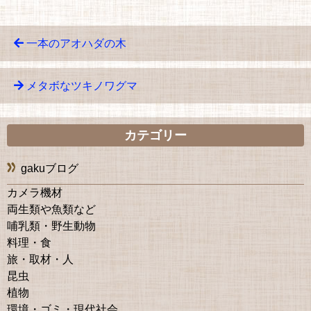
一本のアオハダの木
メタボなツキノワグマ
カテゴリー
gakuブログ
カメラ機材
両生類や魚類など
哺乳類・野生動物
料理・食
旅・取材・人
昆虫
植物
環境・ゴミ・現代社会