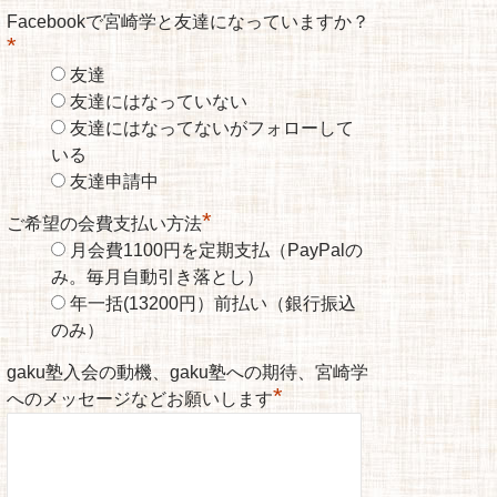
Facebookで宮崎学と友達になっていますか？
*
友達
友達にはなっていない
友達にはなってないがフォローして
いる
友達申請中
*
ご希望の会費支払い方法
月会費1100円を定期支払（PayPalの
み。毎月自動引き落とし）
年一括(13200円）前払い（銀行振込
のみ）
gaku塾入会の動機、gaku塾への期待、宮崎学
*
へのメッセージなどお願いします