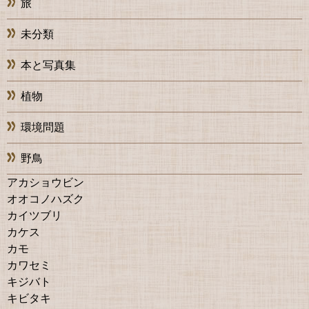
旅
未分類
本と写真集
植物
環境問題
野鳥
アカショウビン
オオコノハズク
カイツブリ
カケス
カモ
カワセミ
キジバト
キビタキ