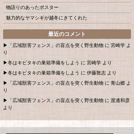
物語りのあったポスター
魅力的なヤマシギが越冬にきてくれた
最近のコメント
「広域獣害フェンス」の盲点を突く野生動物
に
宮崎学
よ
り
冬はキビタキの巣箱準備をしよう
に
宮崎学
より
冬はキビタキの巣箱準備をしよう
に
伊藤敦志
より
「広域獣害フェンス」の盲点を突く野生動物
に
青山郷
よ
り
「広域獣害フェンス」の盲点を突く野生動物
に
渡邊和彦
より