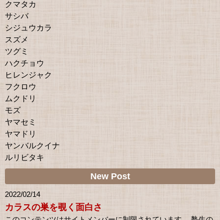
クマタカ
サシバ
シジュウカラ
スズメ
ツグミ
ハクチョウ
ヒレンジャク
フクロウ
ムクドリ
モズ
ヤマセミ
ヤマドリ
ヤンバルクイナ
ルリビタキ
New Post
2022/02/14
カラスの巣を覗く面白さ
このコンテンツはサイトメンバーに制限されています。 塾生の