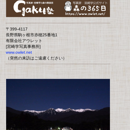
〒399-4117
長野県駒ヶ根市赤穂25番地1
有限会社アウレット
[宮崎学写真事務所]
www.owlet.net
（突然の来訪はご遠慮ください）