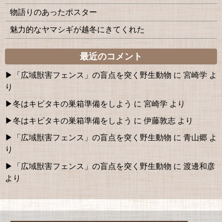
物語りのあったポスター
魅力的なヤマシギが越冬にきてくれた
最近のコメント
「広域獣害フェンス」の盲点を突く野生動物
に
宮崎学
よ
り
冬はキビタキの巣箱準備をしよう
に
宮崎学
より
冬はキビタキの巣箱準備をしよう
に
伊藤敦志
より
「広域獣害フェンス」の盲点を突く野生動物
に
青山郷
よ
り
「広域獣害フェンス」の盲点を突く野生動物
に
渡邊和彦
より