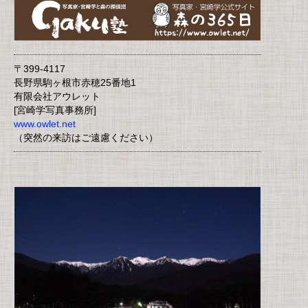
〒399-4117
長野県駒ヶ根市赤穂25番地1
有限会社アウレット
[宮崎学写真事務所]
www.owlet.net
（突然の来訪はご遠慮ください）