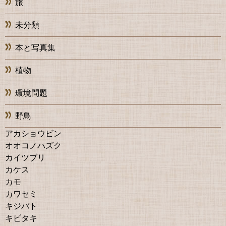
旅
未分類
本と写真集
植物
環境問題
野鳥
アカショウビン
オオコノハズク
カイツブリ
カケス
カモ
カワセミ
キジバト
キビタキ