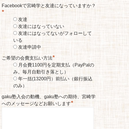
Facebookで宮崎学と友達になっていますか？
*
友達
友達にはなっていない
友達にはなってないがフォローして
いる
友達申請中
*
ご希望の会費支払い方法
月会費1100円を定期支払（PayPalの
み。毎月自動引き落とし）
年一括(13200円）前払い（銀行振込
のみ）
gaku塾入会の動機、gaku塾への期待、宮崎学
*
へのメッセージなどお願いします