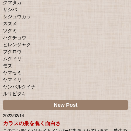
クマタカ
サシバ
シジュウカラ
スズメ
ツグミ
ハクチョウ
ヒレンジャク
フクロウ
ムクドリ
モズ
ヤマセミ
ヤマドリ
ヤンバルクイナ
ルリビタキ
New Post
2022/02/14
カラスの巣を覗く面白さ
このコンテンツはサイトメンバーに制限されています。 塾生の