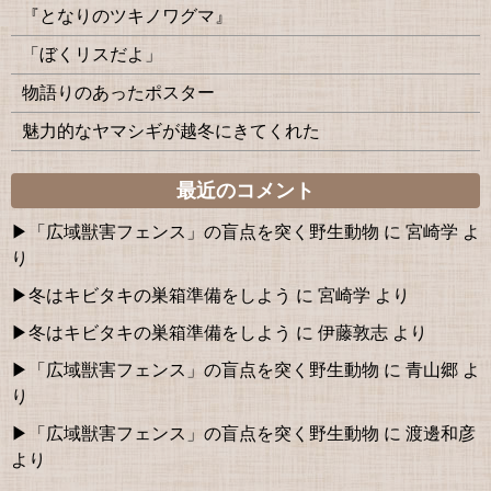
『となりのツキノワグマ』
「ぼくリスだよ」
物語りのあったポスター
魅力的なヤマシギが越冬にきてくれた
最近のコメント
「広域獣害フェンス」の盲点を突く野生動物
に
宮崎学
よ
り
冬はキビタキの巣箱準備をしよう
に
宮崎学
より
冬はキビタキの巣箱準備をしよう
に
伊藤敦志
より
「広域獣害フェンス」の盲点を突く野生動物
に
青山郷
よ
り
「広域獣害フェンス」の盲点を突く野生動物
に
渡邊和彦
より