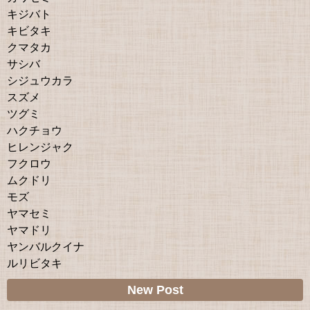
キジバト
キビタキ
クマタカ
サシバ
シジュウカラ
スズメ
ツグミ
ハクチョウ
ヒレンジャク
フクロウ
ムクドリ
モズ
ヤマセミ
ヤマドリ
ヤンバルクイナ
ルリビタキ
New Post