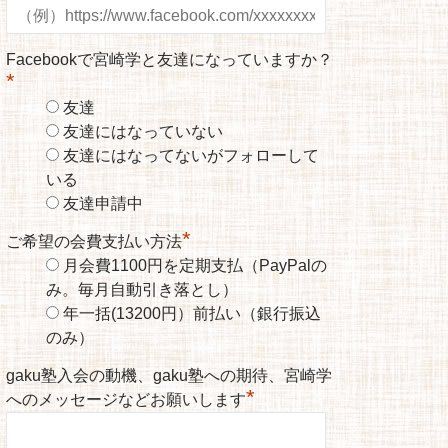
Facebookで宮崎学と友達になっていますか？
*
友達
友達にはなっていない
友達にはなってないがフォローして
いる
友達申請中
*
ご希望の会費支払い方法
月会費1100円を定期支払（PayPalの
み。毎月自動引き落とし）
年一括(13200円）前払い（銀行振込
のみ）
gaku塾入会の動機、gaku塾への期待、宮崎学
*
へのメッセージなどお願いします