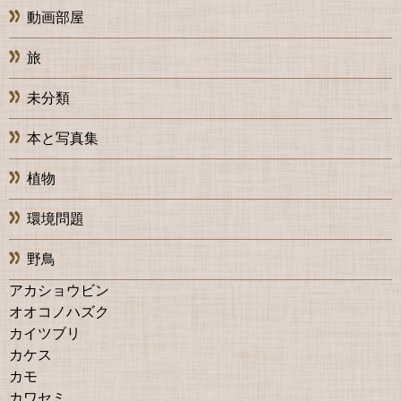
動画部屋
旅
未分類
本と写真集
植物
環境問題
野鳥
アカショウビン
オオコノハズク
カイツブリ
カケス
カモ
カワセミ