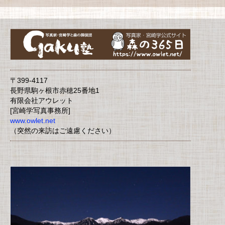
〒399-4117
長野県駒ヶ根市赤穂25番地1
有限会社アウレット
[宮崎学写真事務所]
www.owlet.net
（突然の来訪はご遠慮ください）